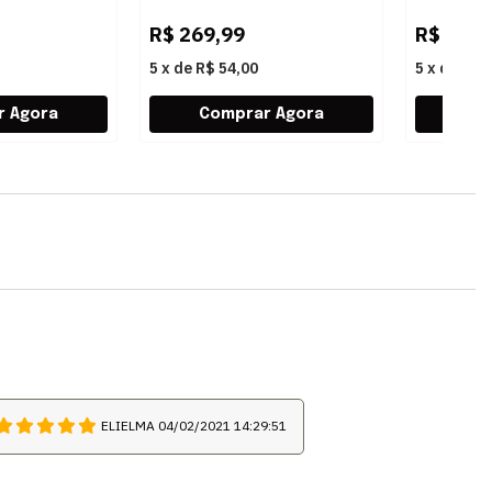
NATURAL
AREIA
R$
269,99
R$
99,9
5
x
de
R$ 54,00
5
x
de
R$ 
ELIELMA
04/02/2021 14:29:51