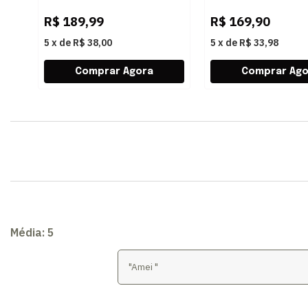
R$
189,99
R$
169,90
5
x
de
R$ 38,00
5
x
de
R$ 33,98
Média:
5
"Amei "