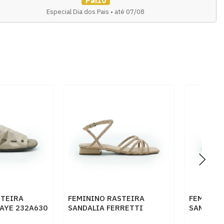
Pai10
Especial Dia dos Pais • até 07/08
STEIRA
FEMININO RASTEIRA
FEMININ
AYE 232A630
SANDALIA FERRETTI
SANDALI
CACAU
1057785 NAPA SOFT
1069454