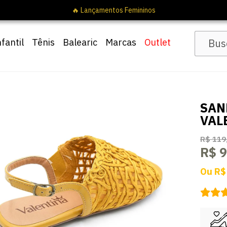
🔥 Lançamentos Femin
nfantil
Tênis
Balearic
Marcas
Outlet
SAN
VAL
R$ 119
R$ 9
Ou
R$