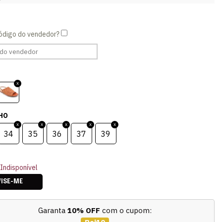
HO
34
35
36
37
39
Indisponível
VISE-ME
Garanta
10% OFF
com o cupom: