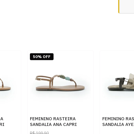
50% OFF
RA
FEMININO RASTEIRA
FEMININO RA
RI
SANDALIA ANA CAPRI
SANDALIA AYE
AMBAR
C3029400270004 AC CUOIO
NP AMENDOA 
R$
199,90