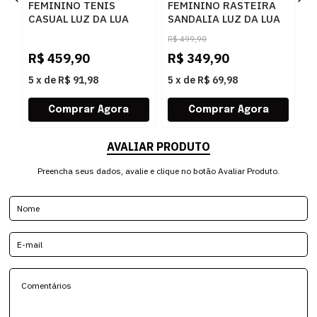
FEMININO TENIS
FEMININO RASTEIRA
S
CASUAL LUZ DA LUA
SANDALIA LUZ DA LUA
P
60230005 15
80270037 ATACAMA
R$
499,90
MONOGRAMA
PRETO
R$
459,90
R$
349,90
R
AMENDOA OURO
5
x
de
R$ 91,98
5
x
de
R$ 69,98
5
AVALIAR PRODUTO
Preencha seus dados, avalie e clique no botão Avaliar Produto.