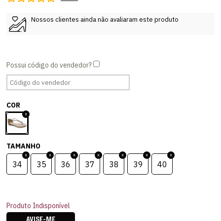
Nossos clientes ainda não avaliaram este produto
COR
TAMANHO
34
35
36
37
38
39
40
Produto Indisponível
AVISE-ME