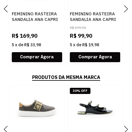
FEMININO RASTEIRA
FEMININO RASTEIRA
F
SANDALIA ANA CAPRI
SANDALIA ANA CAPRI
S
C3029400030025
C3029400270004 AC
2
R$
199,90
AMBAR
CUOIO
C
R$
169,90
R$
99,90
R
5
x
de
R$ 33,98
5
x
de
R$ 19,98
5
PRODUTOS DA MESMA MARCA
30% OFF