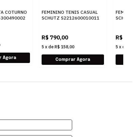
TA COTURNO
FEMININO TENIS CASUAL
FEMININO
5300490002
SCHUTZ S2212600010011
SCHUTZ 
PALE ROUGE/SALMON
SUGAR W
RE/PALE ROUGE
R$
790,00
R$
750,
0
5
x
de
R$ 158,00
5
x
de
R$ 