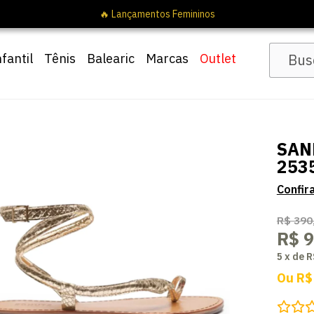
🔥 Lançamentos Femin
nfantil
Tênis
Balearic
Marcas
Outlet
SAN
253
R$ 390
R$ 9
5
x
de
R
Ou
R$