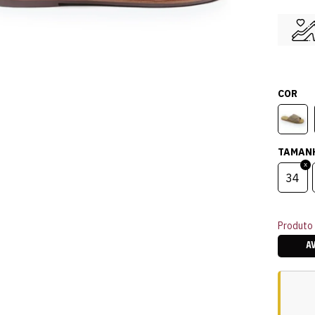
COR
TAMAN
34
Produto 
A