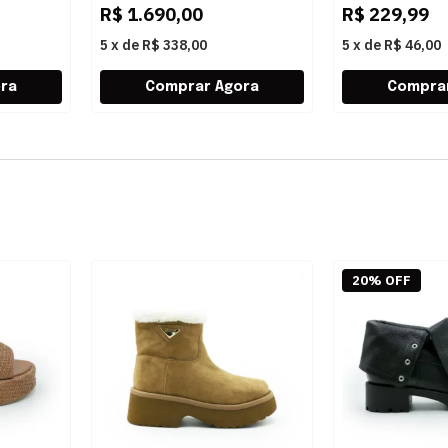
R$
1.690,00
R$
229,99
5
x
de
R$ 338,00
5
x
de
R$ 46,00
20% OFF