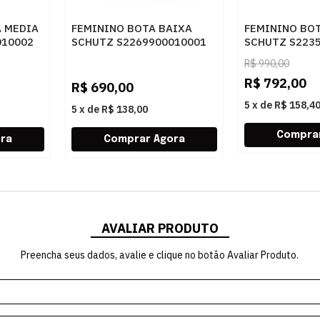
A MEDIA
FEMININO BOTA BAIXA
FEMININO BO
010002
SCHUTZ S2269900010001
SCHUTZ S223
SONORA/AREIA
BLACK/BLACK
R$
990,00
R$
792,00
R$
690,00
5
x
de
R$ 158,4
5
x
de
R$ 138,00
AVALIAR PRODUTO
Preencha seus dados, avalie e clique no botão Avaliar Produto.