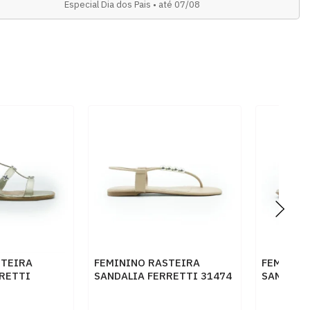
Especial Dia dos Pais • até 07/08
STEIRA
FEMININO RASTEIRA
FEMININ
RETTI
SANDALIA FERRETTI 31474
SANDALIA
 LIGHT
AMENDOA OURO LIGHT
5221780