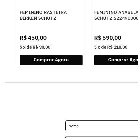
FEMININO RASTEIRA
FEMININO ANABEL
BIRKEN SCHUTZ
SCHUTZ S2249000
S2073302160001
BROWNIE
BLACK/BLACK-JET-CRISTAL
R$
450,00
R$
590,00
5
x
de
R$ 90,00
5
x
de
R$ 118,00