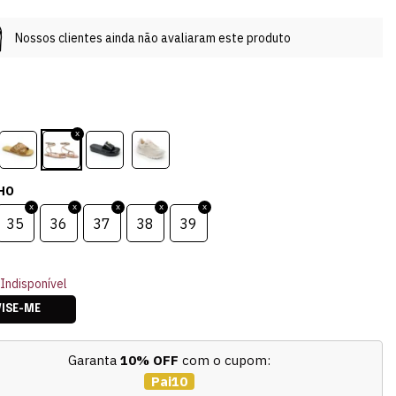
Nossos clientes ainda não avaliaram este produto
HO
35
36
37
38
39
Indisponível
VISE-ME
Garanta
10% OFF
com o cupom:
Pai10