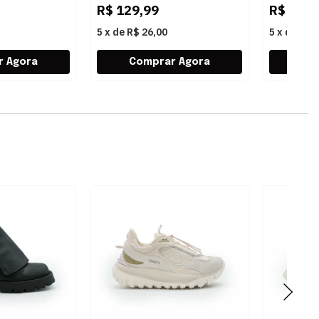
R$
129,99
R$
349,
5
x
de
R$ 26,00
5
x
de
R$ 