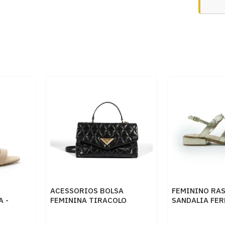
ACESSORIOS BOLSA
FEMININO RA
 -
FEMININA TIRACOLO
SANDALIA FER
SCHUTZ S5001833100005
2900115 OURO
BLACK