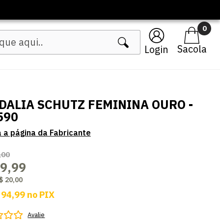
inos
0
Login
DALIA SCHUTZ FEMININA OURO -
590
,00
9,99
$ 20,00
 94,99
no
PIX
Avalie