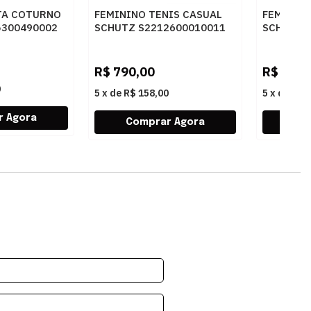
TA COTURNO
FEMININO TENIS CASUAL
FEMININO
5300490002
SCHUTZ S2212600010011
SCHUTZ 
PALE ROUGE/SALMON
SUGAR W
RE/PALE ROUGE
R$
790,00
R$
750,
0
5
x
de
R$ 158,00
5
x
de
R$ 