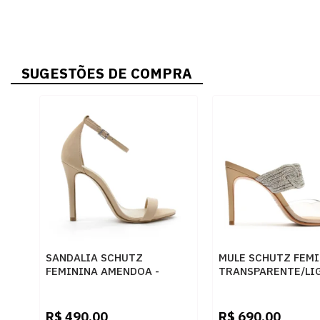
SUGESTÕES DE COMPRA
SANDALIA SCHUTZ
MULE SCHUTZ FEM
FEMININA AMENDOA -
TRANSPARENTE/LI
204182
NUDE - 253095
R$
490,00
R$
690,00