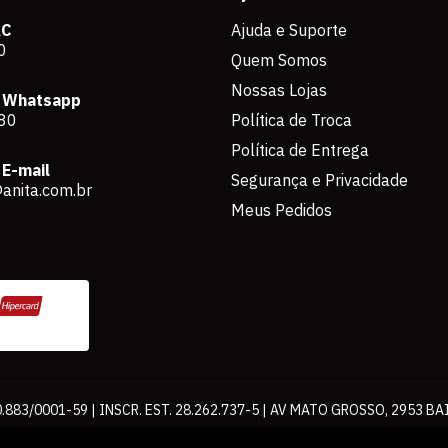
AC
Ajuda e Suporte
0
Quem Somos
Nossas Lojas
 Whatsapp
80
Política de Troca
Política de Entrega
E-mail
Segurança e Privacidade
anita.com.br
Meus Pedidos
883/0001-59 | INSCR. EST. 28.262.737-5 | AV MATO GROSSO, 2953 BA
os de pagamento expostos aqui são válidos apenas para compras via int