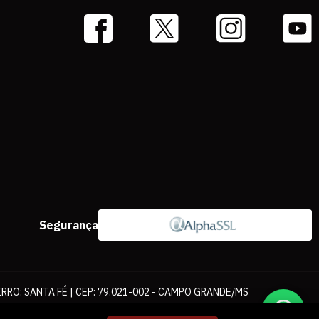
Segurança
IRRO: SANTA FÉ | CEP: 79.021-002 - CAMPO GRANDE/MS
ernet. As fotos, textos e layout aqui veiculados são de propriedade da