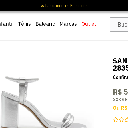
🔥 Lançamentos Femininos
nfantil
Tênis
Balearic
Marcas
Outlet
SAN
283
R$ 
5
x
de
R
Ou
R$