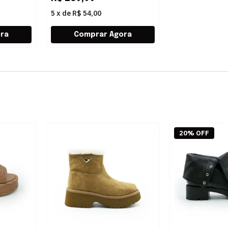
5
x
de
R$ 54,00
20% OFF