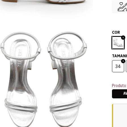
COR
TAMAN
34
Produto 
A