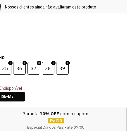
Nossos clientes ainda não avaliaram este produto
HO
35
36
37
38
39
Indisponível
VISE-ME
Garanta
10% OFF
com o cupom:
Pai10
Especial Dia dos Pais • até 07/08