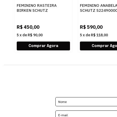
FEMININO RASTEIRA
FEMININO ANABEL
BIRKEN SCHUTZ
SCHUTZ S2249000
S2073302160001
BROWNIE
BLACK/BLACK-JET-CRISTAL
R$
450,00
R$
590,00
5
x
de
R$ 90,00
5
x
de
R$ 118,00