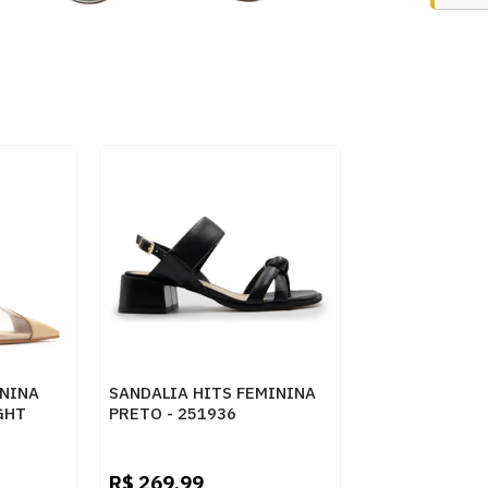
ININA
SANDALIA HITS FEMININA
GHT
PRETO - 251936
R$
269,99