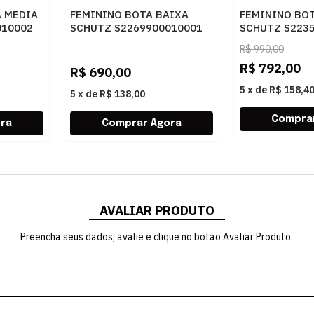
A MEDIA
FEMININO BOTA BAIXA
FEMININO BO
010002
SCHUTZ S2269900010001
SCHUTZ S223
SONORA/AREIA
BLACK/BLACK
R$
990,00
R$
792,00
R$
690,00
5
x
de
R$ 158,4
5
x
de
R$ 138,00
AVALIAR PRODUTO
Preencha seus dados, avalie e clique no botão Avaliar Produto.