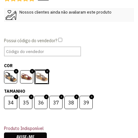
Nossos clientes ainda não avaliaram este produto
COR
TAMANHO
34
35
36
37
38
39
Produto Indisponível
AVISE-ME