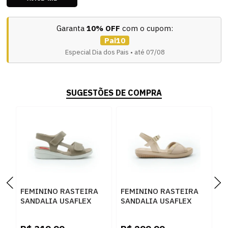
Garanta
10% OFF
com o cupom:
Pai10
Especial Dia dos Pais • até 07/08
SUGESTÕES DE COMPRA
FEMININO RASTEIRA
FEMININO RASTEIRA
F
SANDALIA USAFLEX
SANDALIA USAFLEX
S
AM16001 FENDI
AO25008 NUDE
P