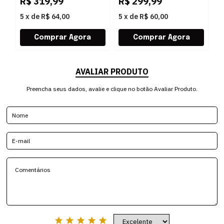
R$
319,99
R$
299,99
R
5
x
de
R$ 64,00
5
x
de
R$ 60,00
5
AVALIAR PRODUTO
Preencha seus dados, avalie e clique no botão Avaliar Produto.