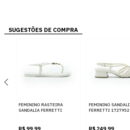
SUGESTÕES DE COMPRA
FEMININO RASTEIRA
FEMININO SANDALI
SANDALIA FERRETTI
FERRETTI 1727952
30511593 INTENSE OFF
OFF WHITE CHAMP
WHITE
R$
99,99
R$
249,99