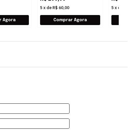
5
x
de
R$ 60,00
5
x
de
R$ 