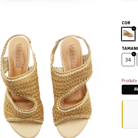
COR
TAMAN
34
Produto 
A