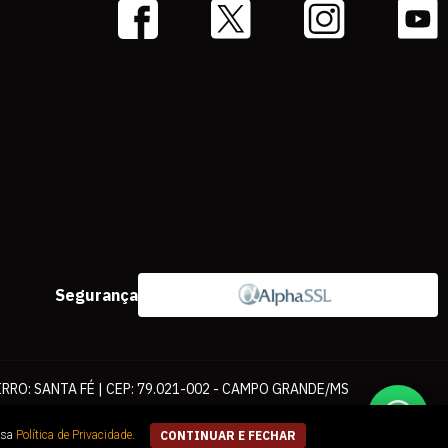
Segurança
IRRO: SANTA FÉ | CEP: 79.021-002 - CAMPO GRANDE/MS
ernet. As fotos, textos e layout aqui veiculados são de propriedade da
ssa
Política de Privacidade
.
CONTINUAR E FECHAR