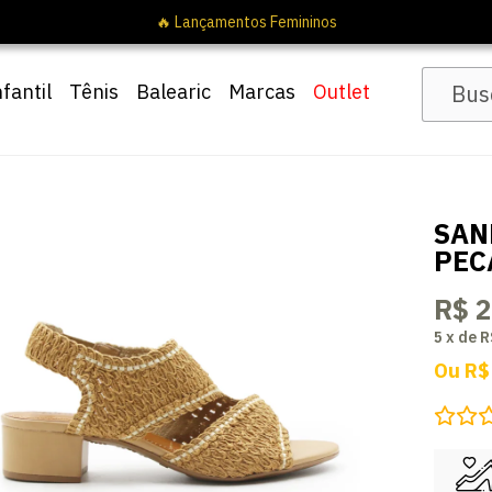
🔥 Lançamentos Femininos
nfantil
Tênis
Balearic
Marcas
Outlet
SAN
PEC
R$ 
5
x
de
R
Ou
R$