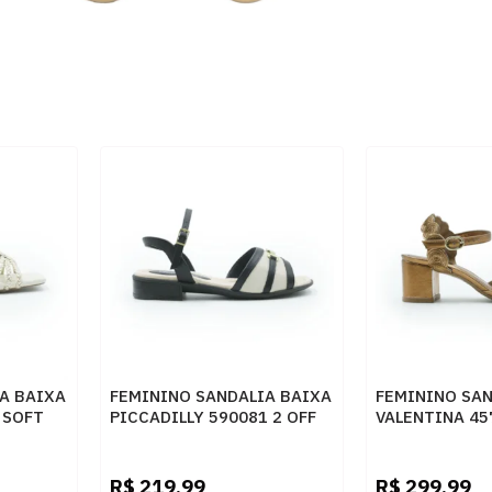
A BAIXA
FEMININO SANDALIA BAIXA
FEMININO SAN
 SOFT
PICCADILLY 590081 2 OFF
VALENTINA 45
AGNE
WHITE PRETO
BRONZE
R$
219,99
R$
299,99