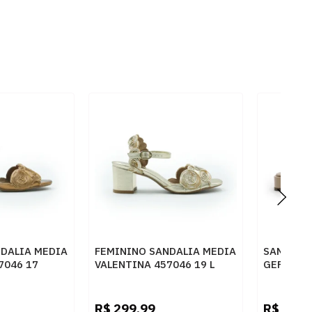
DALIA MEDIA
FEMININO SANDALIA MEDIA
SANDALI
7046 17
VALENTINA 457046 19 L
GERMANI
GOLD
DESERT -
R$
299,99
R$
589,