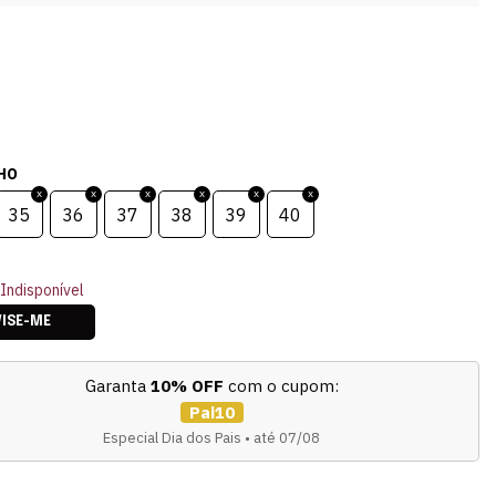
HO
35
36
37
38
39
40
Indisponível
VISE-ME
Garanta
10% OFF
com o cupom:
Pai10
Especial Dia dos Pais • até 07/08