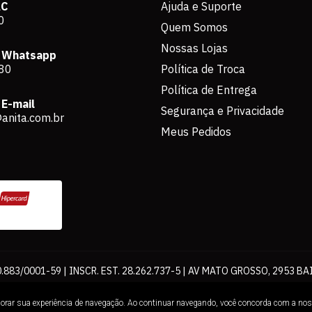
AC
Ajuda e Suporte
0
Quem Somos
Nossas Lojas
 Whatsapp
80
Política de Troca
Política de Entrega
E-mail
Segurança e Privacidade
anita.com.br
Meus Pedidos
883/0001-59 | INSCR. EST. 28.262.737-5 | AV MATO GROSSO, 2953 BA
os de pagamento expostos aqui são válidos apenas para compras via int
lhorar sua experiência de navegação. Ao continuar navegando, você concorda com a no
Loja. É proibida a utilização total ou parcial sem nossa autorização.