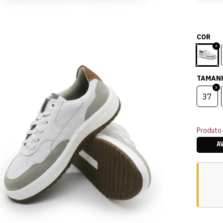
COR
TAMAN
37
Produto 
A