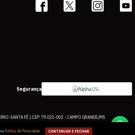
Segurança
IRRO: SANTA FÉ | CEP: 79.021-002 - CAMPO GRANDE/MS
ernet. As fotos, textos e layout aqui veiculados são de propriedade da
ssa
Política de Privacidade
.
CONTINUAR E FECHAR