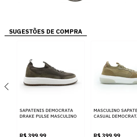
SUGESTÕES DE COMPRA
SAPATENIS DEMOCRATA
MASCULINO SAPAT
DRAKE PULSE MASCULINO
CASUAL DEMOCRAT
SMOKE - 278887
PULSE 623102 002
AVELA/BEGE
R$
399,99
R$
399,99