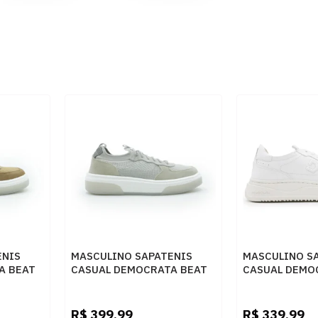
ENIS
MASCULINO SAPATENIS
MASCULINO S
A BEAT
CASUAL DEMOCRATA BEAT
CASUAL DEMO
PULSE 623102 003 OFF
240501 006 B
WHITE/LAMINADO
R$
399,99
R$
339,99