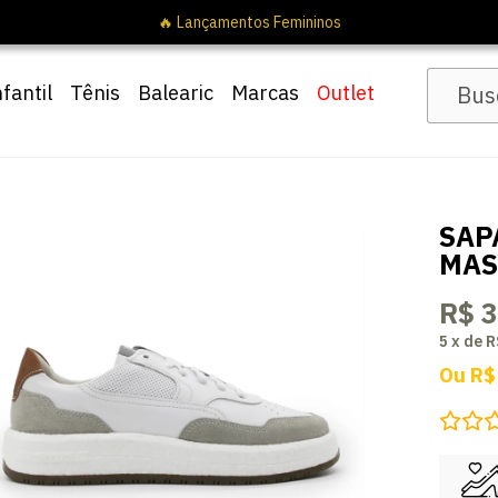
nfantil
Tênis
Balearic
Marcas
Outlet
SAP
MAS
R$ 
5
x
de
R
Ou
R$