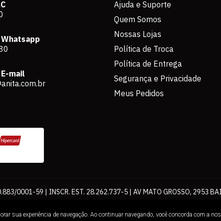
AC
Ajuda e Suporte
0
Quem Somos
Nossas Lojas
 Whatsapp
80
Política de Troca
Política de Entrega
E-mail
Segurança e Privacidade
anita.com.br
Meus Pedidos
883/0001-59 | INSCR. EST. 28.262.737-5 | AV MATO GROSSO, 2953 BA
os de pagamento expostos aqui são válidos apenas para compras via int
lhorar sua experiência de navegação. Ao continuar navegando, você concorda com a no
Loja. É proibida a utilização total ou parcial sem nossa autorização.