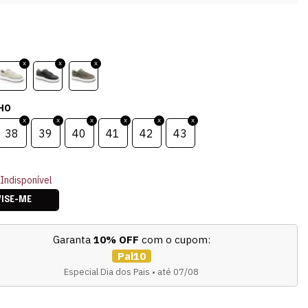
HO
38
39
40
41
42
43
Indisponível
VISE-ME
Garanta
10% OFF
com o cupom:
Pai10
Especial Dia dos Pais • até 07/08