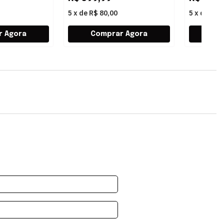
5
x
de
R$ 80,00
5
x
de
R$ 