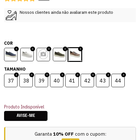
Nossos clientes ainda não avaliaram este produto
COR
TAMANHO
37
38
39
40
41
42
43
44
Produto Indisponível
AVISE-ME
Garanta
10% OFF
com o cupom: