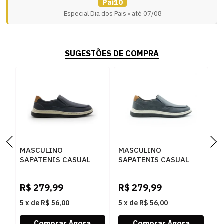
Pai10
Especial Dia dos Pais • até 07/08
SUGESTÕES DE COMPRA
MASCULINO
MASCULINO
M
SAPATENIS CASUAL
SAPATENIS CASUAL
S
DEMOCRATA 245201
DEMOCRATA 245201
D
002 NAVY
002 NAVY
0
R$
279,99
R$
279,99
R
5
x
de
R$ 56,00
5
x
de
R$ 56,00
5