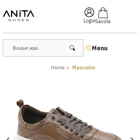
 cupom
Pai10
🔥 Lançamento
Login
Menu
Home
Masculino