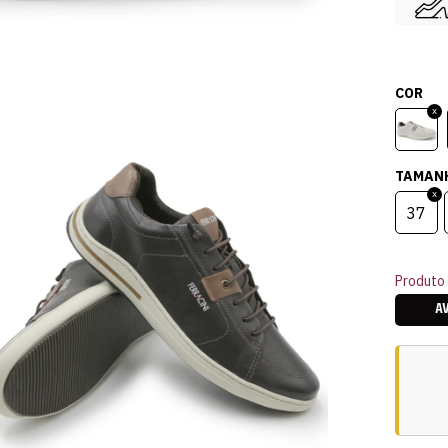
COR
TAMAN
37
Produto 
A