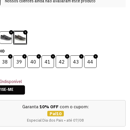
Nossos clientes ainda não avaliaram este produto
HO
38
39
40
41
42
43
44
Indisponível
VISE-ME
Garanta
10% OFF
com o cupom:
Pai10
Especial Dia dos Pais • até 07/08