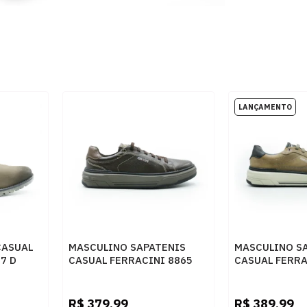
CASUAL
MASCULINO SAPATENIS
MASCULINO S
7 D
CASUAL FERRACINI 8865
CASUAL FERRA
TE
683 A EASY CAFE
683 E NOBUCK
CINZA
R$
379,99
R$
389,99