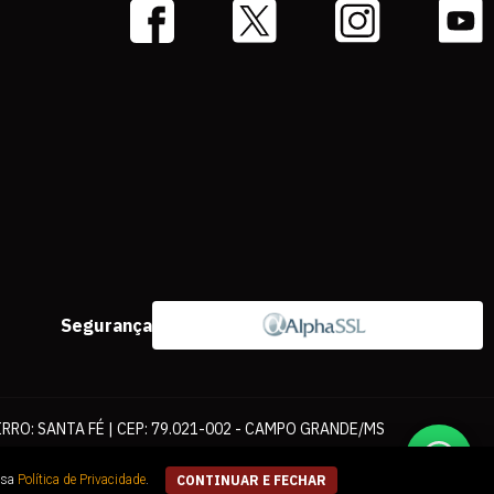
Segurança
IRRO: SANTA FÉ | CEP: 79.021-002 - CAMPO GRANDE/MS
ernet. As fotos, textos e layout aqui veiculados são de propriedade da
ssa
Política de Privacidade
.
CONTINUAR E FECHAR