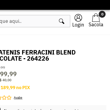
amentos Femininos
0
Login
ATENIS FERRACINI BLEND
COLATE - 264226
,99
199,99
$ 40,00
 189,99
no
PIX
Avalie