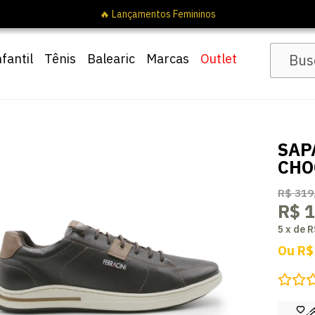
🔥 Lanç
nfantil
Tênis
Balearic
Marcas
Outlet
SAP
CHO
R$ 319
R$ 
5
x
de
R
Ou
R$