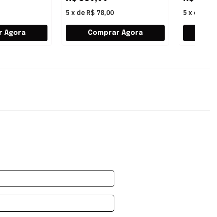
5
x
de
R$ 78,00
5
x
de
R$ 