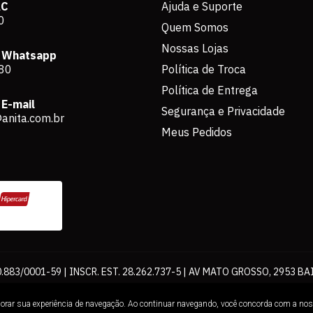
AC
Ajuda e Suporte
0
Quem Somos
Nossas Lojas
 Whatsapp
80
Política de Troca
Política de Entrega
E-mail
Segurança e Privacidade
anita.com.br
Meus Pedidos
883/0001-59 | INSCR. EST. 28.262.737-5 | AV MATO GROSSO, 2953 BA
os de pagamento expostos aqui são válidos apenas para compras via int
lhorar sua experiência de navegação. Ao continuar navegando, você concorda com a no
Loja. É proibida a utilização total ou parcial sem nossa autorização.