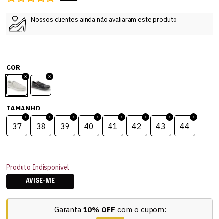
Nossos clientes ainda não avaliaram este produto
COR
TAMANHO
37
38
39
40
41
42
43
44
Produto Indisponível
AVISE-ME
Garanta
10% OFF
com o cupom: