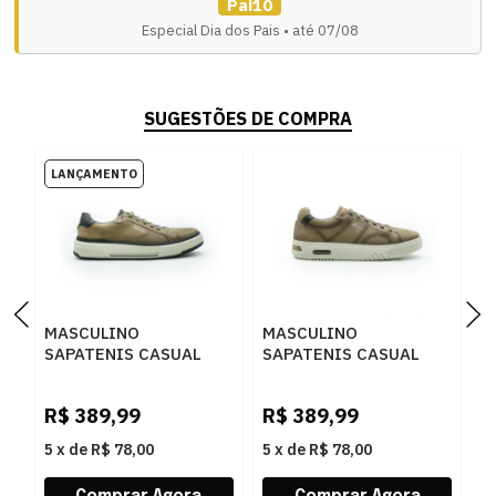
Pai10
Especial Dia dos Pais • até 07/08
SUGESTÕES DE COMPRA
MASCULINO
MASCULINO
M
SAPATENIS CASUAL
SAPATENIS CASUAL
S
FERRACINI 8866 683 E
FERRACINI 9785 736 D
F
NOBUCK SPORT CINZA
NOBUCK SPORT CINZA
D
R$
389,99
R$
389,99
R
D
5
x
de
R$ 78,00
5
x
de
R$ 78,00
5