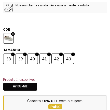
Nossos clientes ainda não avaliaram este produto
COR
TAMANHO
38
39
40
41
42
43
Produto Indisponível
AVISE-ME
Garanta
10% OFF
com o cupom:
Pai10