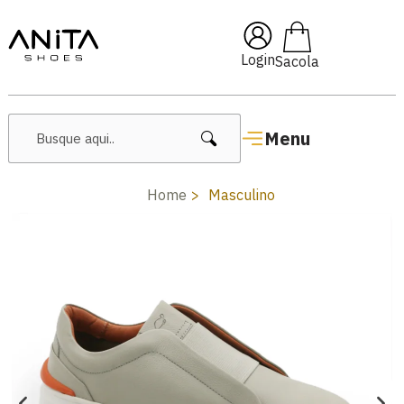
🔖 10% OFF com cupom
Pai10
Login
Menu
Home
Masculino