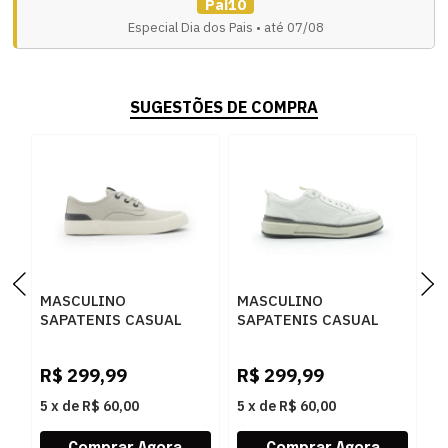
Pai10
Especial Dia dos Pais • até 07/08
SUGESTÕES DE COMPRA
MASCULINO
MASCULINO
M
SAPATENIS CASUAL
SAPATENIS CASUAL
S
ARAMIS DAILY DOCK
DEMOCRATA 640201
R
ARM049 OFF WHITE
003 OFF WHITE
0
R$
299,99
R$
299,99
R
5
x
de
R$ 60,00
5
x
de
R$ 60,00
5