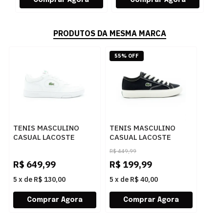
PRODUTOS DA MESMA MARCA
55% OFF
TENIS MASCULINO
TENIS MASCULINO
CASUAL LACOSTE
CASUAL LACOSTE
46SMA0045BR BRANCO
47CMA0005BR PRETO.
R$
449,99
R$
649,99
R$
199,99
5
x
de
R$ 130,00
5
x
de
R$ 40,00