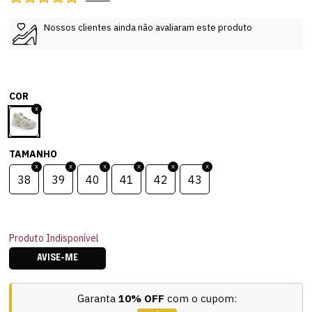
Nossos clientes ainda não avaliaram este produto
COR
TAMANHO
38
39
40
41
42
43
Produto Indisponível
AVISE-ME
Garanta
10% OFF
com o cupom: