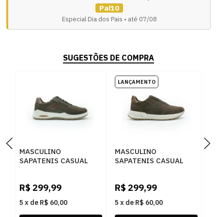
Pai10
Especial Dia dos Pais • até 07/08
SUGESTÕES DE COMPRA
MASCULINO
MASCULINO
M
SAPATENIS CASUAL
SAPATENIS CASUAL
S
PEGADA 110507 05
PEGADA 112151 06
P
RUSTIC
RUSTIC
N
R$
299,99
R$
299,99
R
CHOCOLATE/PULL UP
CHOCOLATE/PULL UP
D
CONHAQUE
CONHAQUE
C
5
x
de
R$ 60,00
5
x
de
R$ 60,00
5