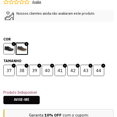
Avalie
Nossos clientes ainda não avaliaram este produto
COR
TAMANHO
37
38
39
40
41
42
43
44
Produto Indisponível
AVISE-ME
Garanta
10% OFF
com o cupom: