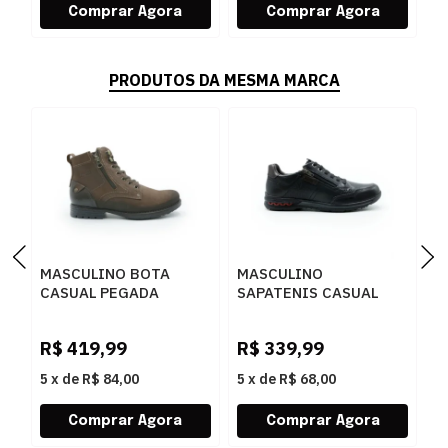
PRODUTOS DA MESMA MARCA
MASCULINO BOTA
MASCULINO
M
CASUAL PEGADA
SAPATENIS CASUAL
S
180745 03 RUSTIC
PEGADA 114861 03
P
CASTANHO/ANILINA
ANILINA
S
R$
419,99
R$
339,99
R
BROWN
PRETO/WASHED
T
BORDO
5
x
de
R$ 84,00
5
x
de
R$ 68,00
5