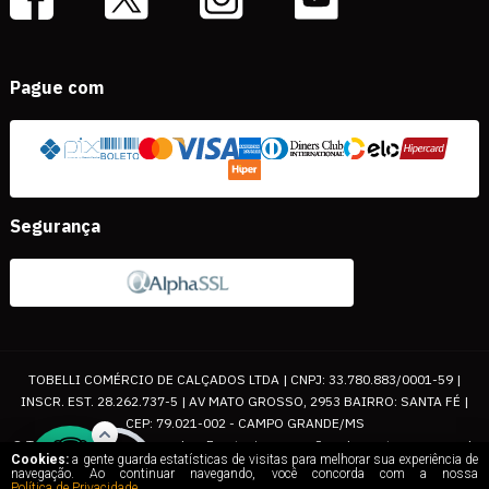
Pague com
Segurança
TOBELLI COMÉRCIO DE CALÇADOS LTDA | CNPJ: 33.780.883/0001-59 |
INSCR. EST. 28.262.737-5 | AV MATO GROSSO, 2953 BAIRRO: SANTA FÉ |
CEP: 79.021-002 - CAMPO GRANDE/MS
© Todos os direitos reservados. Eventuais promoções, descontos e prazos de
Cookies:
a gente guarda estatísticas de visitas para melhorar sua experiência de
pagamento expostos aqui são válidos apenas para compras via internet. As
navegação. Ao continuar navegando, você concorda com a nossa
Política de Privacidade
.
fotos, textos e layout aqui veiculados são de propriedade da Loja. É proibida a