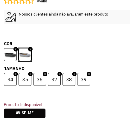
Avalie
Nossos clientes ainda não avaliaram este produto
COR
TAMANHO
34
35
36
37
38
39
Produto Indisponível
AVISE-ME