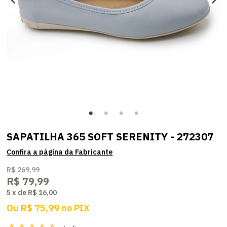
SAPATILHA 365 SOFT SERENITY - 272307
R$ 269,99
R$ 79,99
5
x
de
R$ 16,00
Ou
R$ 75,99
no
PIX