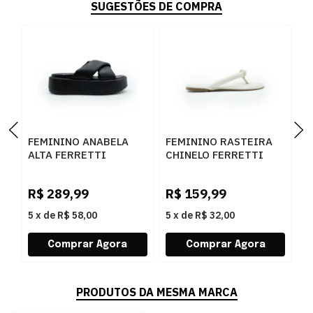
SUGESTÕES DE COMPRA
FEMININO ANABELA
FEMININO RASTEIRA
F
ALTA FERRETTI
CHINELO FERRETTI
S
Z693330730 SOFT
Z691531307 SOFT
1
MESTICO PRETO
MESTICO OFF WHITE
N
R$
289,99
R$
159,99
R
5
x
de
R$ 58,00
5
x
de
R$ 32,00
5
PRODUTOS DA MESMA MARCA