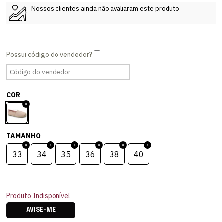
Nossos clientes ainda não avaliaram este produto
COR
TAMANHO
33
34
35
36
38
40
Produto Indisponível
AVISE-ME