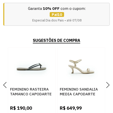
Garanta
10% OFF
com o cupom:
Pai10
Especial Dia dos Pais • até 07/08
SUGESTÕES DE COMPRA
FEMININO RASTEIRA
FEMININO SANDALIA
F
TAMANCO CAPODARTE
MEDIA CAPODARTE
B
4010630 PRETO BEGE
4019333 SEDA
6
R
R$
190,00
R$
649,99
R