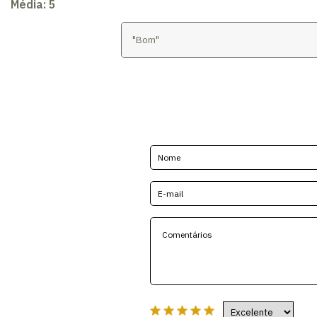
Média:
5
"Bom"