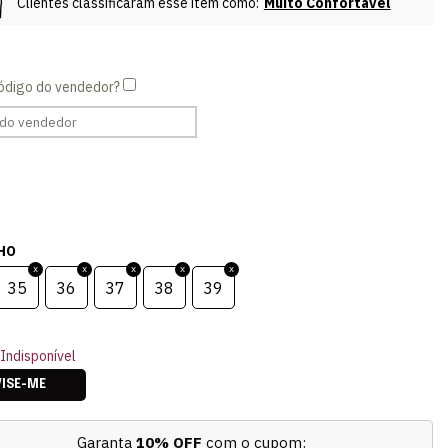
Clientes classificaram esse item como:
Muito Confortável
HO
35
36
37
38
39
Indisponível
VISE-ME
Garanta
10% OFF
com o cupom: