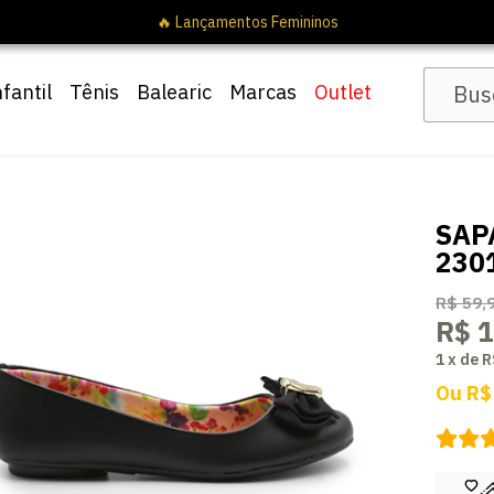
🔥 Lançamentos Femininos
nfantil
Tênis
Balearic
Marcas
Outlet
SAP
230
R$ 59,
R$ 1
1
x
de
R
Ou
R$