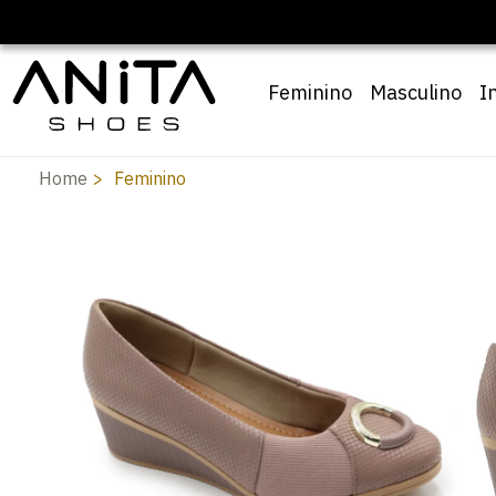
🔖 10% OFF com cupom
Pai10
Feminino
Masculino
I
Home
Feminino