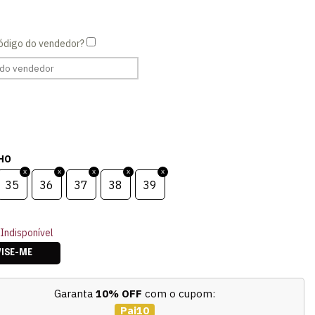
HO
35
36
37
38
39
Indisponível
VISE-ME
Garanta
10% OFF
com o cupom:
Pai10