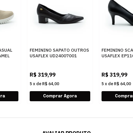
ASUAL
FEMININO SAPATO OUTROS
FEMININO SC
AMEL
USAFLEX UD24007001
USAFLEX EP11
PRETO
PRETO
R$
319,99
R$
319,99
5
x
de
R$ 64,00
5
x
de
R$ 64,00