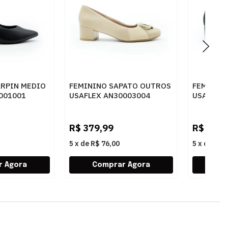
ARPIN MEDIO
FEMININO SAPATO OUTROS
FEMININ
001001
USAFLEX AN30003004
USAFLEX
BLUSH
PRETO
R$
379,99
R$
379,
5
x
de
R$ 76,00
5
x
de
R$ 