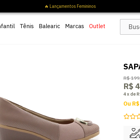
nfantil
Tênis
Balearic
Marcas
Outlet
SAP
R$ 199
R$ 4
4
x
de
R
Ou
R$