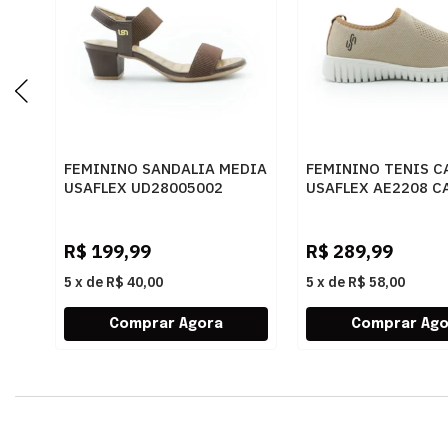
FEMININO SANDALIA MEDIA
FEMININO TENIS C
USAFLEX UD28005002
USAFLEX AE2208 C
PINHAO
R$
199,99
R$
289,99
5
x
de
R$ 40,00
5
x
de
R$ 58,00