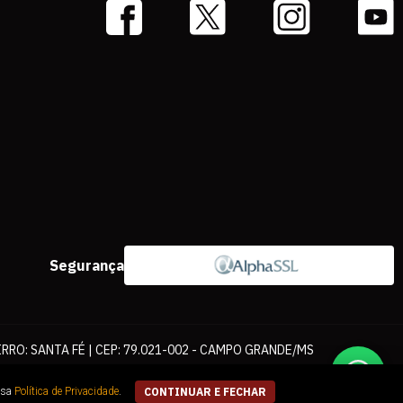
Segurança
IRRO: SANTA FÉ | CEP: 79.021-002 - CAMPO GRANDE/MS
ernet. As fotos, textos e layout aqui veiculados são de propriedade da
ssa
Política de Privacidade
.
CONTINUAR E FECHAR