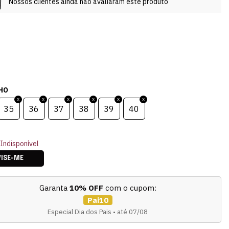
Nossos clientes ainda não avaliaram este produto
HO
35
36
37
38
39
40
Indisponível
VISE-ME
Garanta
10% OFF
com o cupom:
Pai10
Especial Dia dos Pais • até 07/08