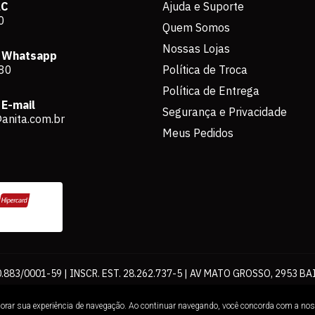
AC
Ajuda e Suporte
0
Quem Somos
Nossas Lojas
 Whatsapp
80
Política de Troca
Política de Entrega
E-mail
Segurança e Privacidade
anita.com.br
Meus Pedidos
883/0001-59 | INSCR. EST. 28.262.737-5 | AV MATO GROSSO, 2953 BA
os de pagamento expostos aqui são válidos apenas para compras via int
lhorar sua experiência de navegação. Ao continuar navegando, você concorda com a no
Loja. É proibida a utilização total ou parcial sem nossa autorização.