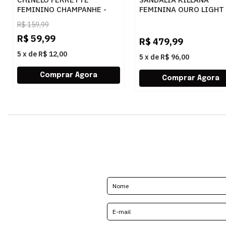
FEMININO CHAMPANHE -
FEMININA OURO LIGHT 
283725
284044
R$
159,99
R$
59,99
R$
479,99
5
x
de
R$ 12,00
5
x
de
R$ 96,00