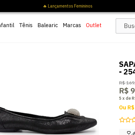
🔥 Lançamentos Femininos
nfantil
Tênis
Balearic
Marcas
Outlet
SAP
- 25
R$ 169
R$ 9
5
x
de
R
Ou
R$