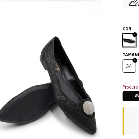
COR
TAMAN
34
Produto 
A