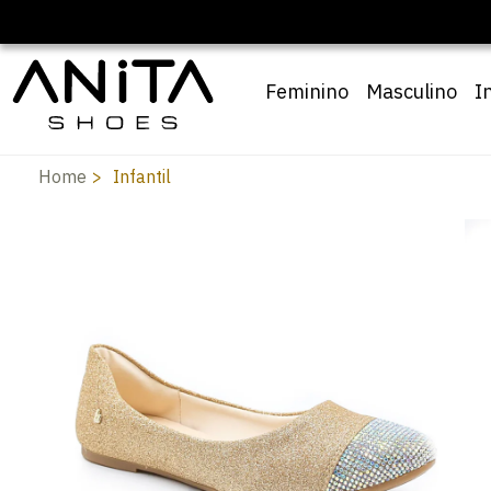
🔖 10% OFF com cupom
Feminino
Masculino
I
Home
Infantil