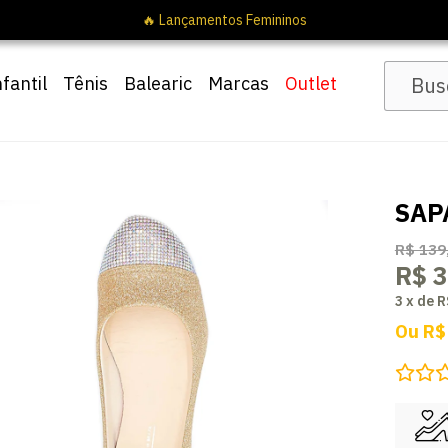
Pai10
nfantil
Tênis
Balearic
Marcas
Outlet
SAP
R$ 139
R$ 3
3
x
de
R
Ou
R$