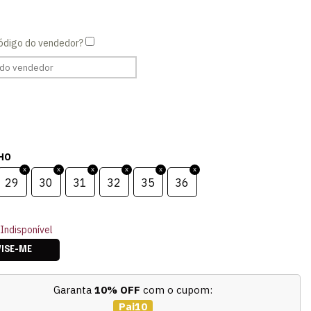
HO
29
30
31
32
35
36
Indisponível
VISE-ME
Garanta
10% OFF
com o cupom:
Pai10