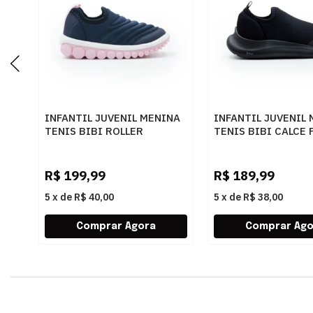
INFANTIL JUVENIL MENINA
INFANTIL JUVENIL
TENIS BIBI ROLLER
TENIS BIBI CALCE 
1155327 MARINHOSUGAR
1167015 PRETO
R$
199,99
R$
189,99
5
x
de
R$ 40,00
5
x
de
R$ 38,00