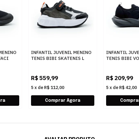
 MENINO
INFANTIL JUVENIL MENINO
INFANTIL JUV
FACI
TENIS BIBI SKATENIS L
TENIS BIBI VO
129005
1294031 PRE
GRAFITEPRETOELETRIC
R$
559,99
R$
209,99
5
x
de
R$ 112,00
5
x
de
R$ 42,00