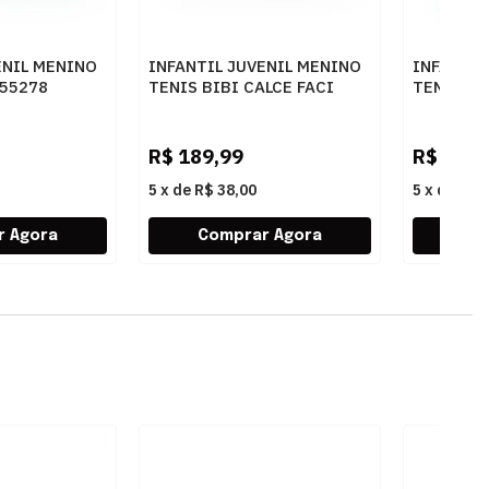
ENIL MENINO
INFANTIL JUVENIL MENINO
INFANTIL
155278
TENIS BIBI CALCE FACI
TENIS BI
1167015 PRETO
MARINHO
R$
189,99
R$
179,
5
x
de
R$ 38,00
5
x
de
R$ 