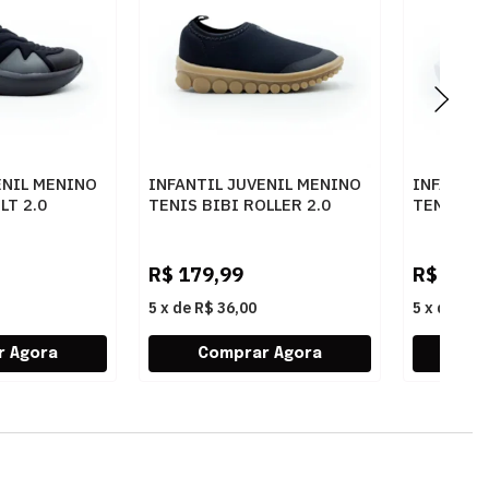
ENIL MENINO
INFANTIL JUVENIL MENINO
INFANTIL
LT 2.0
TENIS BIBI ROLLER 2.0
TENIS BI
TOGRAFITE
1155462 PRETOCREPE
1294038
R$
179,99
R$
249,
5
x
de
R$ 36,00
5
x
de
R$ 