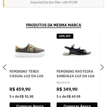
Especial Dia dos Pais • até 07/08
PRODUTOS DA MESMA MARCA
30% OFF
FEMININO TENIS
FEMININO RASTEIRA
S
CASUAL LUZ DA LUA
SANDALIA LUZ DA LUA
P
60230005 15
80270037 ATACAMA
R$
499,90
MONOGRAMA
PRETO
R$
459,90
R$
349,90
R
AMENDOA OURO
5
x
de
R$ 91,98
5
x
de
R$ 69,98
5