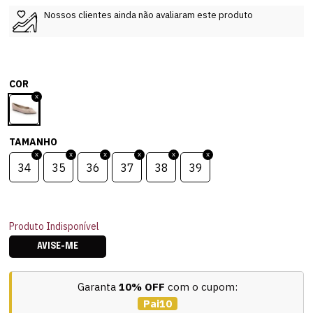
Nossos clientes ainda não avaliaram este produto
COR
TAMANHO
34
35
36
37
38
39
Produto Indisponível
AVISE-ME
Garanta
10% OFF
com o cupom:
Pai10