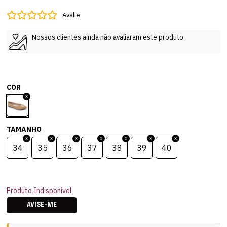
Avalie
Nossos clientes ainda não avaliaram este produto
COR
TAMANHO
34
35
36
37
38
39
40
Produto Indisponível
AVISE-ME