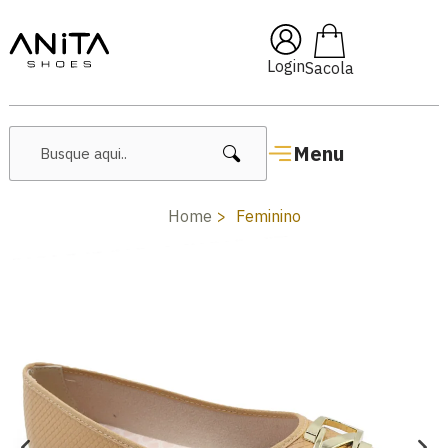
🔖 10% OFF com cupom
Pai10
Login
Menu
Home
Feminino