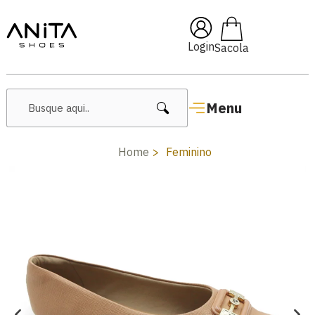
🔖 10% OFF com cupom
Pai10
Login
Menu
Home
Feminino