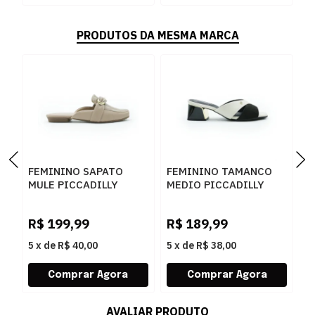
PRODUTOS DA MESMA MARCA
FEMININO SAPATO
FEMININO TAMANCO
F
MULE PICCADILLY
MEDIO PICCADILLY
M
250278 3 FENDI
543095 1 PRETO
4
R$
199,99
R$
189,99
R
5
x
de
R$ 40,00
5
x
de
R$ 38,00
5
AVALIAR PRODUTO