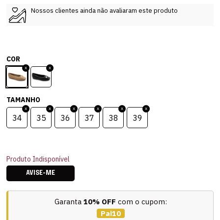
Nossos clientes ainda não avaliaram este produto
COR
TAMANHO
34
35
36
37
38
39
Produto Indisponível
AVISE-ME
Garanta
10% OFF
com o cupom:
Pai10