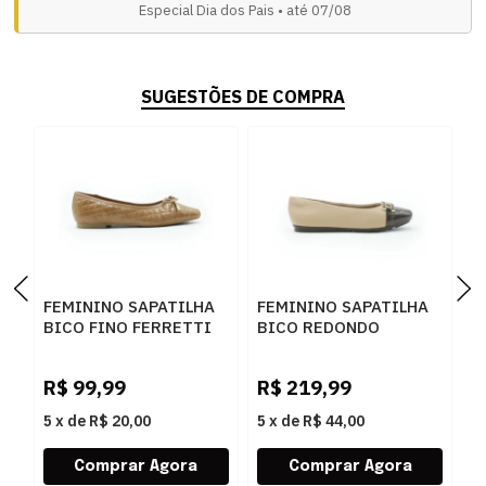
Especial Dia dos Pais • até 07/08
SUGESTÕES DE COMPRA
FEMININO SAPATILHA
FEMININO SAPATILHA
F
BICO FINO FERRETTI
BICO REDONDO
B
5075 MADRI
PICCADILLY 122043 5
P
CAPUCCINO
NUDE CLARO
5
R$
99,99
R$
219,99
R
5
x
de
R$ 20,00
5
x
de
R$ 44,00
5