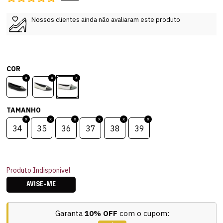
Nossos clientes ainda não avaliaram este produto
COR
TAMANHO
34
35
36
37
38
39
Produto Indisponível
AVISE-ME
Garanta
10% OFF
com o cupom: