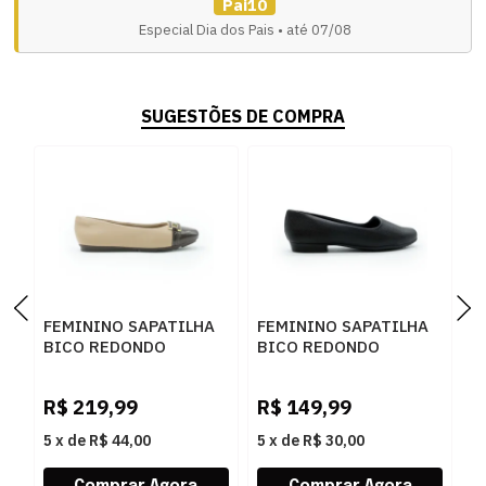
Pai10
Especial Dia dos Pais • até 07/08
SUGESTÕES DE COMPRA
FEMININO SAPATILHA
FEMININO SAPATILHA
F
BICO REDONDO
BICO REDONDO
B
PICCADILLY 122043 5
PICCADILLY 250132
P
NUDE CLARO
500 PRETO
5
R$
219,99
R$
149,99
R
5
x
de
R$ 44,00
5
x
de
R$ 30,00
5