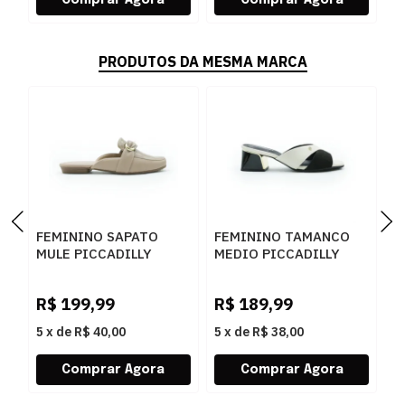
PRODUTOS DA MESMA MARCA
FEMININO SAPATO
FEMININO TAMANCO
F
MULE PICCADILLY
MEDIO PICCADILLY
M
250278 3 FENDI
543095 1 PRETO
4
R$
199,99
R$
189,99
R
5
x
de
R$ 40,00
5
x
de
R$ 38,00
5