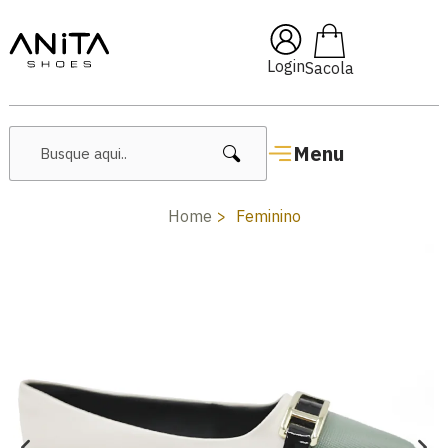
🔖 10% OFF com cupom
Pai10
Login
Menu
Home
Feminino