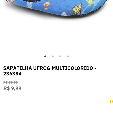
SAPATILHA UFROG MULTICOLORIDO -
236384
R$ 89,99
R$ 9,99
O