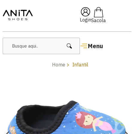
🔖 10% OFF com cupom
Pai10
Login
Menu
Home
Infantil