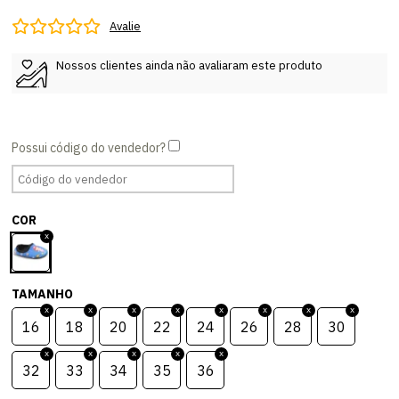
Avalie
Nossos clientes ainda não avaliaram este produto
COR
TAMANHO
16
18
20
22
24
26
28
30
32
33
34
35
36