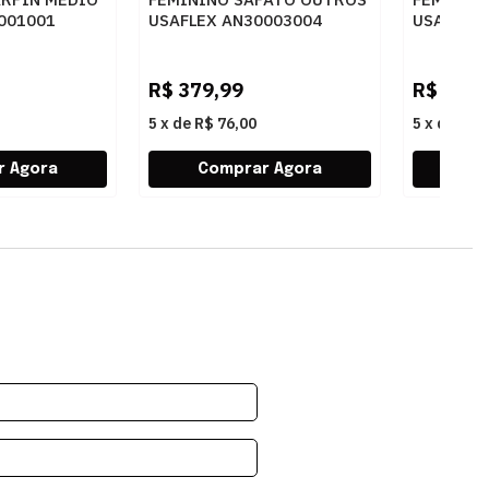
001001
USAFLEX AN30003004
USAFLEX
BLUSH
PRETO
R$
379,99
R$
379,
5
x
de
R$ 76,00
5
x
de
R$ 