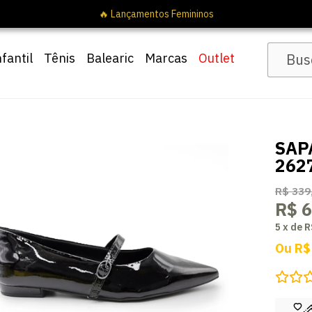
🔥 Lançamentos Femininos
nfantil
Tênis
Balearic
Marcas
Outlet
SAP
262
R$ 339
R$ 6
5
x
de
R
Ou
R$