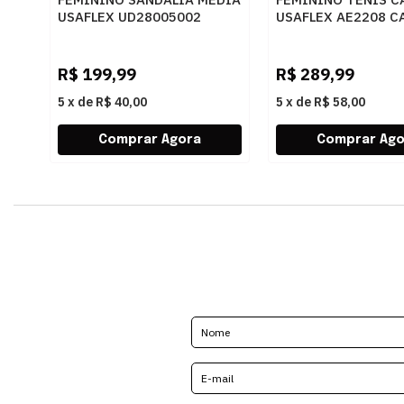
USAFLEX UD28005002
USAFLEX AE2208 C
PINHAO
R$
199,99
R$
289,99
5
x
de
R$ 40,00
5
x
de
R$ 58,00