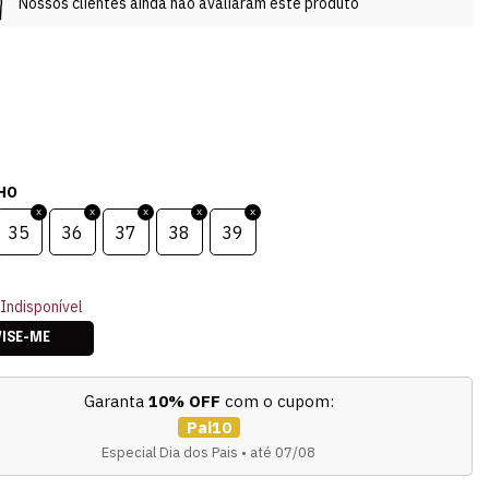
Nossos clientes ainda não avaliaram este produto
HO
35
36
37
38
39
Indisponível
VISE-ME
Garanta
10% OFF
com o cupom:
Pai10
Especial Dia dos Pais • até 07/08