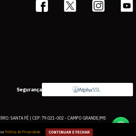
Segurança
IRRO: SANTA FÉ | CEP: 79.021-002 - CAMPO GRANDE/MS
ernet. As fotos, textos e layout aqui veiculados são de propriedade da
ssa
Política de Privacidade
.
CONTINUAR E FECHAR