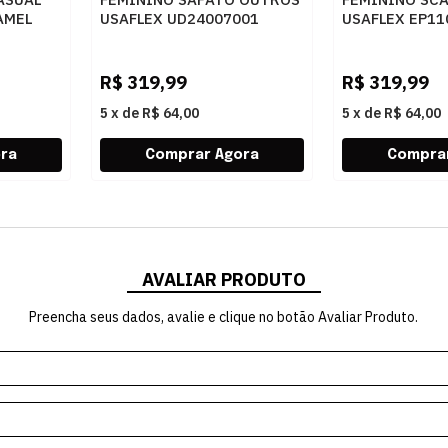
AMEL
USAFLEX UD24007001
USAFLEX EP11
PRETO
PRETO
R$
319,99
R$
319,99
5
x
de
R$ 64,00
5
x
de
R$ 64,00
AVALIAR PRODUTO
Preencha seus dados, avalie e clique no botão Avaliar Produto.