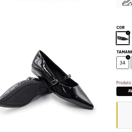
COR
TAMAN
34
Produto 
A