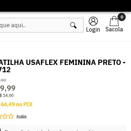
0
Login
ATILHA USAFLEX FEMININA PRETO -
712
,99
9,99
$ 14,00
 66,49
no
PIX
Avalie