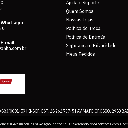
AC
Ajuda e Suporte
0
Quem Somos
Nossas Lojas
 Whatsapp
80
Política de Troca
Política de Entrega
E-mail
Segurança e Privacidade
anita.com.br
Meus Pedidos
883/0001-59 | INSCR. EST. 28.262.737-5 | AV MATO GROSSO, 2953 BA
os de pagamento expostos aqui são válidos apenas para compras via int
lhorar sua experiência de navegação. Ao continuar navegando, você concorda com a no
Loja. É proibida a utilização total ou parcial sem nossa autorização.