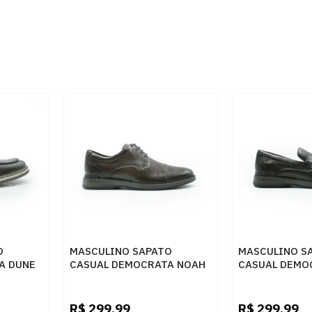
O
MASCULINO SAPATO
MASCULINO S
A DUNE
CASUAL DEMOCRATA NOAH
CASUAL DEMO
O
273301 002 TABACO
273302 002 T
R$
299,99
R$
299,99