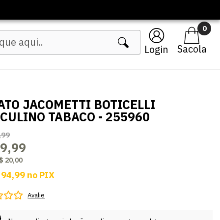
🔥 Lançamentos Femininos
0
Login
ATO JACOMETTI BOTICELLI
CULINO TABACO - 255960
,99
9,99
$ 20,00
 94,99
no
PIX
Avalie