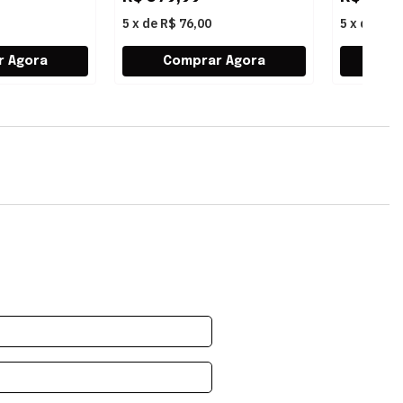
5
x
de
R$ 76,00
5
x
de
R$ 