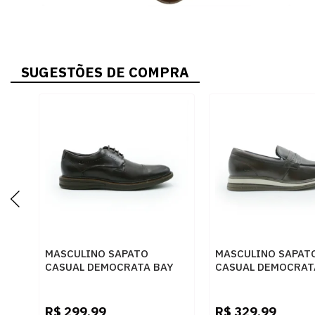
SUGESTÕES DE COMPRA
MASCULINO SAPATO
MASCULINO SAPAT
CASUAL DEMOCRATA BAY
CASUAL DEMOCRAT
273101 006 TABACO
298203 002 TABAC
R$
299,99
R$
329,99