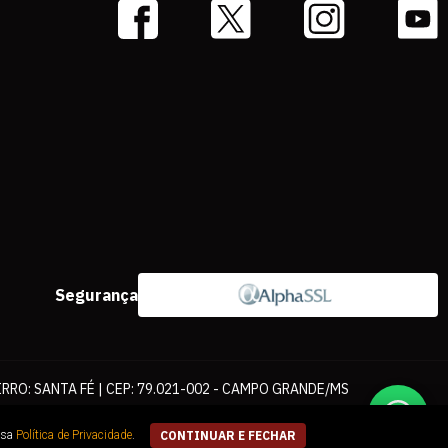
Segurança
IRRO: SANTA FÉ | CEP: 79.021-002 - CAMPO GRANDE/MS
ernet. As fotos, textos e layout aqui veiculados são de propriedade da
ssa
Política de Privacidade
.
CONTINUAR E FECHAR