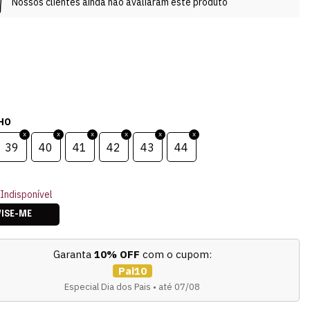
Nossos clientes ainda não avaliaram este produto
HO
39
40
41
42
43
44
Indisponível
VISE-ME
Garanta
10% OFF
com o cupom:
Pai10
Especial Dia dos Pais • até 07/08