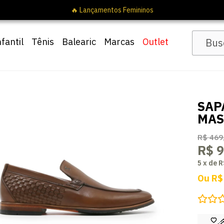
nfantil
Tênis
Balearic
Marcas
Outlet
SAP
MAS
R$ 469
R$ 9
5
x
de
R
Ou
R$