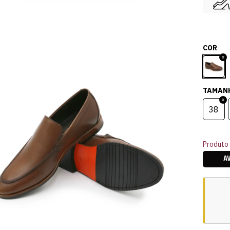
COR
TAMAN
38
Produto 
A