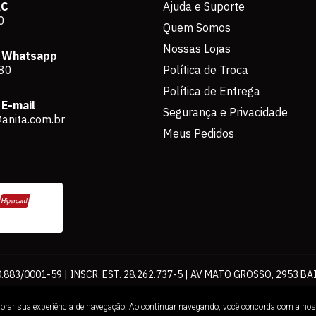
AC
Ajuda e Suporte
0
Quem Somos
Nossas Lojas
 Whatsapp
80
Política de Troca
Política de Entrega
E-mail
Segurança e Privacidade
anita.com.br
Meus Pedidos
883/0001-59 | INSCR. EST. 28.262.737-5 | AV MATO GROSSO, 2953 BA
os de pagamento expostos aqui são válidos apenas para compras via int
lhorar sua experiência de navegação. Ao continuar navegando, você concorda com a no
Loja. É proibida a utilização total ou parcial sem nossa autorização.