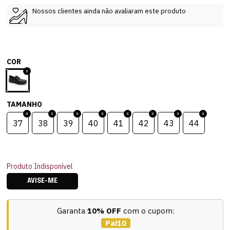
Nossos clientes ainda não avaliaram este produto
COR
TAMANHO
37
38
39
40
41
42
43
44
Produto Indisponível
AVISE-ME
Garanta
10% OFF
com o cupom:
Pai10