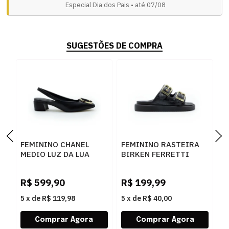
Especial Dia dos Pais • até 07/08
SUGESTÕES DE COMPRA
FEMININO CHANEL
FEMININO RASTEIRA
F
MEDIO LUZ DA LUA
BIRKEN FERRETTI
M
81080002 SAARA
Z615628877 CROCO
Z
PRETO CERVO PRETO
PRETO SKIN PRETO
G
R$
599,90
R$
199,99
R
5
x
de
R$ 119,98
5
x
de
R$ 40,00
5