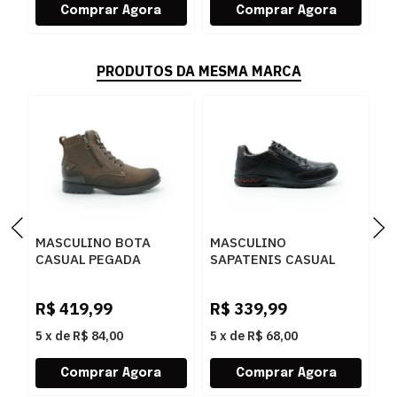
PRODUTOS DA MESMA MARCA
MASCULINO BOTA
MASCULINO
M
CASUAL PEGADA
SAPATENIS CASUAL
S
180745 03 RUSTIC
PEGADA 114861 03
P
CASTANHO/ANILINA
ANILINA
S
R$
419,99
R$
339,99
R
BROWN
PRETO/WASHED
T
BORDO
5
x
de
R$ 84,00
5
x
de
R$ 68,00
5