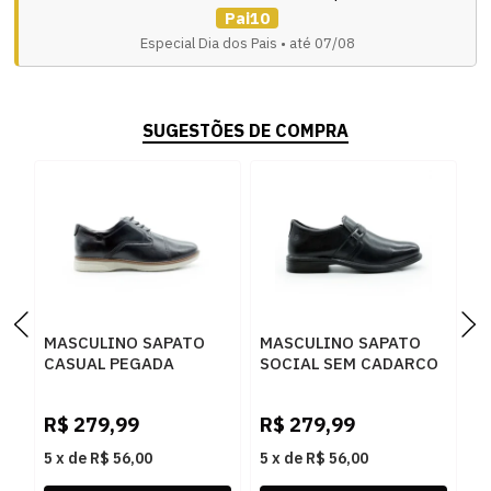
Pai10
Especial Dia dos Pais • até 07/08
SUGESTÕES DE COMPRA
MASCULINO SAPATO
MASCULINO SAPATO
M
CASUAL PEGADA
SOCIAL SEM CADARCO
C
126702 01 ANILINA
PEGADA 124777 01
1
PRETO
ANILINA PRETO
P
R$
279,99
R$
279,99
R
5
x
de
R$ 56,00
5
x
de
R$ 56,00
5