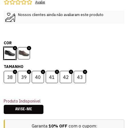
Avalie
Nossos clientes ainda não avaliaram este produto
COR
TAMANHO
38
39
40
41
42
43
Produto Indisponível
AVISE-ME
Garanta
10% OFF
com o cupom: