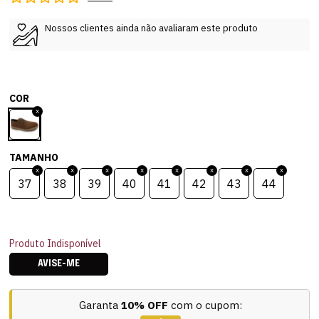
Nossos clientes ainda não avaliaram este produto
COR
TAMANHO
37
38
39
40
41
42
43
44
Produto Indisponível
AVISE-ME
Garanta
10% OFF
com o cupom: