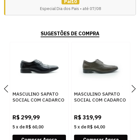
Pai10
Especial Dia dos Pais • até 07/08
SUGESTÕES DE COMPRA
MASCULINO SAPATO
MASCULINO SAPATO
M
SOCIAL COM CADARCO
SOCIAL COM CADARCO
S
DEMOCRATA 055201
DEMOCRATA 250104
D
001 PRETO
002 CAFE
M
R$
299,99
R$
319,99
R
P
5
x
de
R$ 60,00
5
x
de
R$ 64,00
5