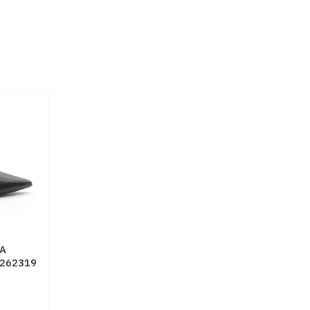
UA
 262319