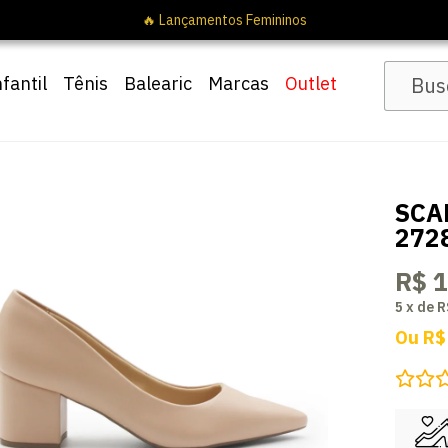
nfantil
Tênis
Balearic
Marcas
Outlet
SCA
272
R$ 
5
x
de
R
Ou
R$