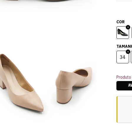
COR
TAMAN
34
Produto 
A