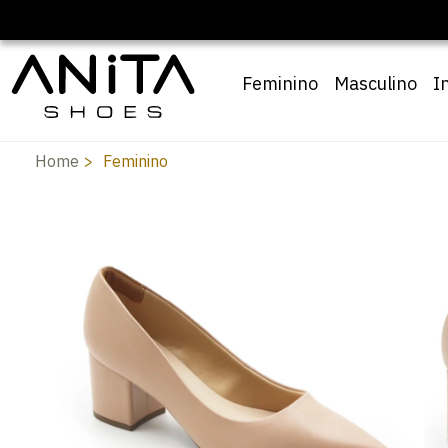
F com cupom
Pai10
Feminino
Masculino
I
Home
Feminino