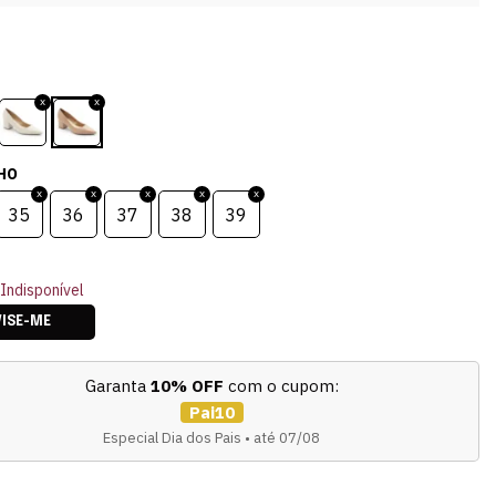
HO
35
36
37
38
39
Indisponível
VISE-ME
Garanta
10% OFF
com o cupom:
Pai10
Especial Dia dos Pais • até 07/08