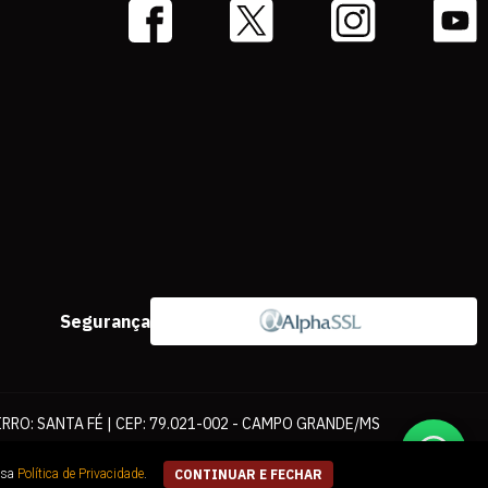
Segurança
IRRO: SANTA FÉ | CEP: 79.021-002 - CAMPO GRANDE/MS
ernet. As fotos, textos e layout aqui veiculados são de propriedade da
ssa
Política de Privacidade
.
CONTINUAR E FECHAR