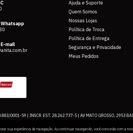
AC
Ajuda e Suporte
0
Quem Somos
Nossas Lojas
 Whatsapp
80
Política de Troca
Política de Entrega
E-mail
Segurança e Privacidade
anita.com.br
Meus Pedidos
883/0001-59 | INSCR. EST. 28.262.737-5 | AV MATO GROSSO, 2953 BA
os de pagamento expostos aqui são válidos apenas para compras via int
lhorar sua experiência de navegação. Ao continuar navegando, você concorda com a no
Loja. É proibida a utilização total ou parcial sem nossa autorização.