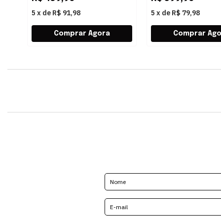
5
x
de
R$ 91,98
5
x
de
R$ 79,98