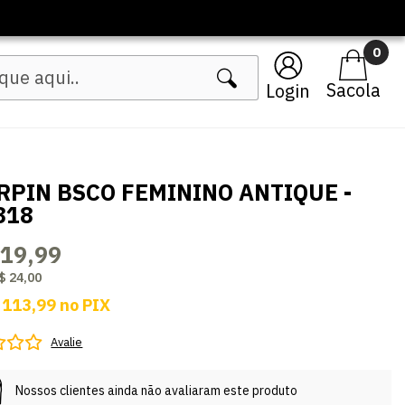
🔥 Lança
0
Login
RPIN BSCO FEMININO ANTIQUE -
818
119,99
$ 24,00
 113,99
no
PIX
Avalie
Nossos clientes ainda não avaliaram este produto