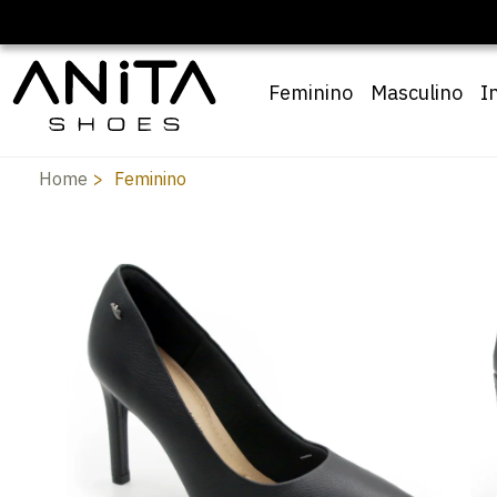
🔖 10% OFF com cupom
Pai10
Feminino
Masculino
I
Home
Feminino