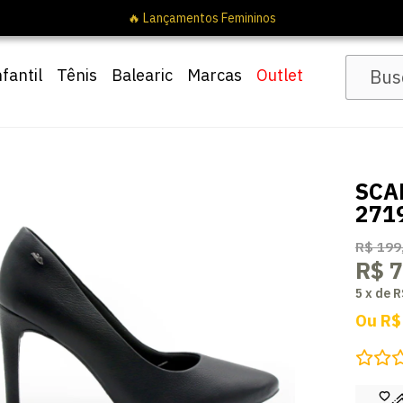
nfantil
Tênis
Balearic
Marcas
Outlet
SCA
271
R$ 199
R$ 7
5
x
de
R
Ou
R$