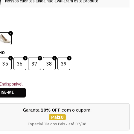
Nossos clientes ainda não avaliaram este produto
HO
35
36
37
38
39
Indisponível
VISE-ME
Garanta
10% OFF
com o cupom:
Pai10
Especial Dia dos Pais • até 07/08