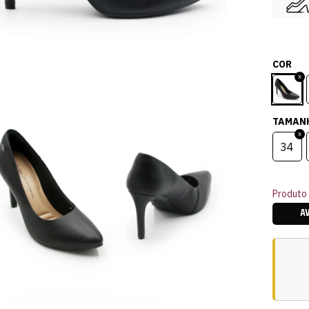
COR
TAMAN
34
Produto 
A