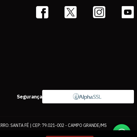
Segurança
IRRO: SANTA FÉ | CEP: 79.021-002 - CAMPO GRANDE/MS
ernet. As fotos, textos e layout aqui veiculados são de propriedade da