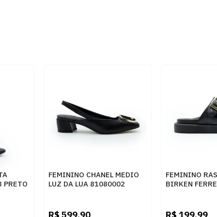
TA
FEMININO CHANEL MEDIO
FEMININO RA
3 PRETO
LUZ DA LUA 81080002
BIRKEN FERR
SAARA PRETO CERVO
Z615628877 
PRETO
SKIN PRETO
R$
599,90
R$
199,99