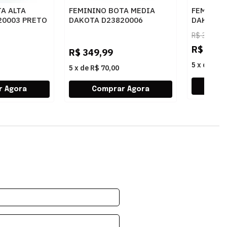
A ALTA
FEMININO BOTA MEDIA
FEMININO
20003 PRETO
DAKOTA D23820006
DAKOTA 
CASTANHO
R$
399,99
R$
99,9
R$
349,99
5
x
de
R$ 
5
x
de
R$ 70,00