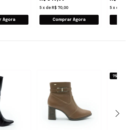
5
x
de
R$ 70,00
5
x
de
R$ 
75% OFF