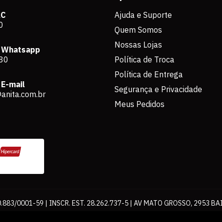
AC
Ajuda e Suporte
0
Quem Somos
Nossas Lojas
 Whatsapp
80
Política de Troca
Política de Entrega
E-mail
Segurança e Privacidade
anita.com.br
Meus Pedidos
883/0001-59 | INSCR. EST. 28.262.737-5 | AV MATO GROSSO, 2953 BA
os de pagamento expostos aqui são válidos apenas para compras via int