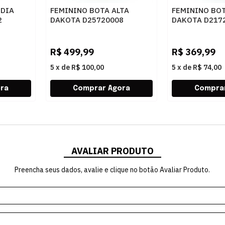
EDIA
FEMININO BOTA ALTA
FEMININO BOT
2
DAKOTA D25720008
DAKOTA D217
TABACO
R$
499,99
R$
369,99
5
x
de
R$ 100,00
5
x
de
R$ 74,00
AVALIAR PRODUTO
Preencha seus dados, avalie e clique no botão Avaliar Produto.