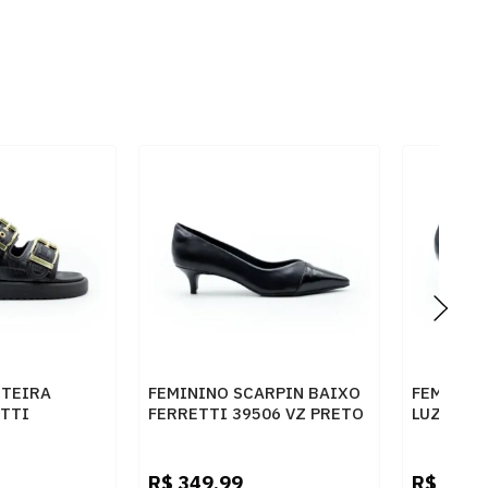
STEIRA
FEMININO SCARPIN BAIXO
FEMININ
ETTI
FERRETTI 39506 VZ PRETO
LUZ DA L
CROCO PRETO
SAARA P
R$
349,99
R$
399,