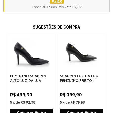
Pai10
Especial Dia dos Pais • até 07/08
SUGESTÕES DE COMPRA
FEMININO SCARPIN
SCARPIN LUZ DA LUA
ALTO LUZ DA LUA
FEMININO PRETO -
52951500 3 SAARA
262319
PRETO
R$
459,90
R$
399,90
5
x
de
R$ 91,98
5
x
de
R$ 79,98