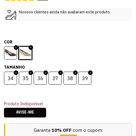
Nossos clientes ainda não avaliaram este produto
COR
TAMANHO
34
35
36
37
38
39
Produto Indisponível
AVISE-ME
Garanta
10% OFF
com o cupom: