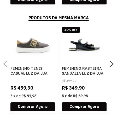
PRODUTOS DA MESMA MARCA
30% OFF
FEMININO TENIS
FEMININO RASTEIRA
F
CASUAL LUZ DA LUA
SANDALIA LUZ DA LUA
A
60230005 15
80270037 ATACAMA
5
R$
499,90
MONOGRAMA
PRETO
P
R$
459,90
R$
349,90
R
AMENDOA OURO
5
x
de
R$ 91,98
5
x
de
R$ 69,98
5