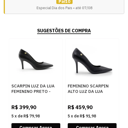
Pai10
Especial Dia dos Pais • até 07/08
SUGESTÕES DE COMPRA
SCARPIN LUZ DA LUA
FEMININO SCARPIN
FEMININO PRETO -
ALTO LUZ DA LUA
262319
52951500 3 SAARA
PRETO
R$
399,90
R$
459,90
5
x
de
R$ 79,98
5
x
de
R$ 91,98