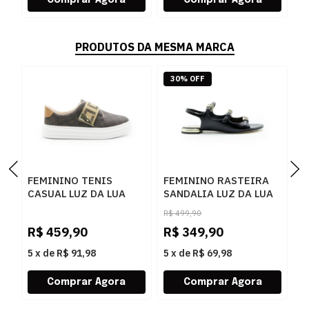
PRODUTOS DA MESMA MARCA
30% OFF
FEMININO TENIS
FEMININO RASTEIRA
F
CASUAL LUZ DA LUA
SANDALIA LUZ DA LUA
A
60230005 15
80270037 ATACAMA
5
R$
499,90
MONOGRAMA
PRETO
P
R$
459,90
R$
349,90
R
AMENDOA OURO
5
x
de
R$ 91,98
5
x
de
R$ 69,98
5