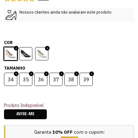
Nossos clientes ainda não avaliaram este produto
COR
TAMANHO
34
35
36
37
38
39
Produto Indisponível
AVISE-ME
Garanta
10% OFF
com o cupom: