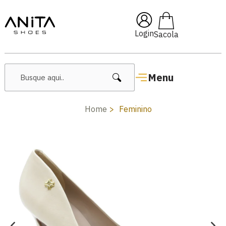
ai10
🔥 Lançamentos Femini
Login
Menu
Home
Feminino