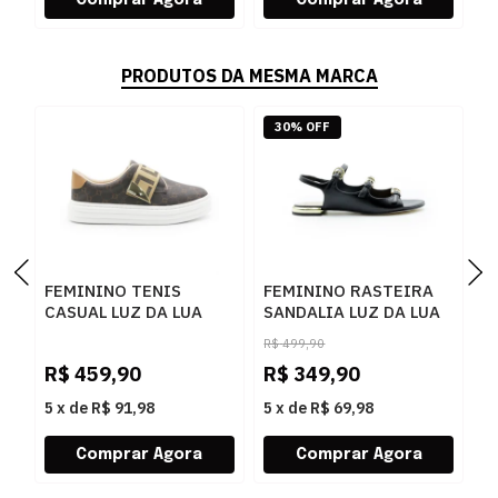
PRODUTOS DA MESMA MARCA
30% OFF
FEMININO TENIS
FEMININO RASTEIRA
F
CASUAL LUZ DA LUA
SANDALIA LUZ DA LUA
A
60230005 15
80270037 ATACAMA
5
R$
499,90
MONOGRAMA
PRETO
P
R$
459,90
R$
349,90
R
AMENDOA OURO
5
x
de
R$ 91,98
5
x
de
R$ 69,98
5