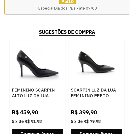
Pai10
Especial Dia dos Pais • até 07/08
SUGESTÕES DE COMPRA
FEMININO SCARPIN
SCARPIN LUZ DA LUA
ALTO LUZ DA LUA
FEMININO PRETO -
52951500 3 SAARA
262319
PRETO
R$
459,90
R$
399,90
5
x
de
R$ 91,98
5
x
de
R$ 79,98