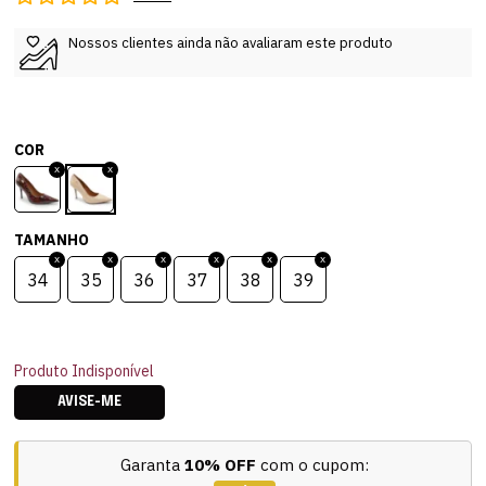
Nossos clientes ainda não avaliaram este produto
COR
TAMANHO
34
35
36
37
38
39
Produto Indisponível
AVISE-ME
Garanta
10% OFF
com o cupom: