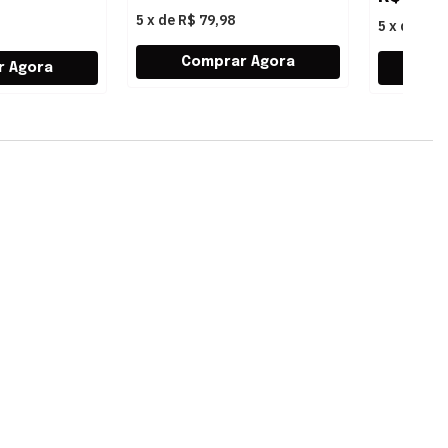
5
x
de
R$ 79,98
5
x
de
R$ 