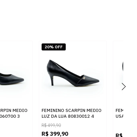
20% OFF
ARPIN MEDIO
FEMININO SCARPIN MEDIO
FEMININ
060700 3
LUZ DA LUA 80830012 4
USAFLEX 
PRETO
PRETO
R$
499,90
R$
399,90
R$
319,