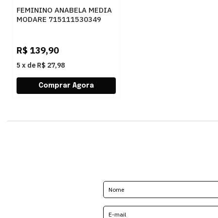
FEMININO ANABELA MEDIA
MODARE 715111530349
ROSA
R$
139,90
5
x
de
R$ 27,98