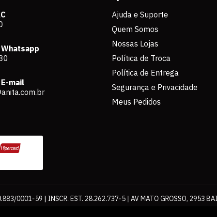
AC
Ajuda e Suporte
0
Quem Somos
Nossas Lojas
 Whatsapp
80
Política de Troca
Política de Entrega
E-mail
Segurança e Privacidade
anita.com.br
Meus Pedidos
883/0001-59 | INSCR. EST. 28.262.737-5 | AV MATO GROSSO, 2953 BA
os de pagamento expostos aqui são válidos apenas para compras via int