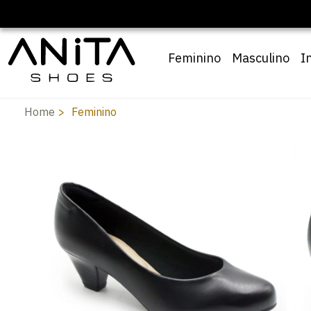
🔖 10% OFF com cupom
Pai10
Feminino
Masculino
I
Home
Feminino