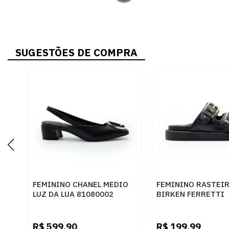
SUGESTÕES DE COMPRA
FEMININO CHANEL MEDIO
FEMININO RASTEI
LUZ DA LUA 81080002
BIRKEN FERRETTI
SAARA PRETO CERVO
Z615628877 CROC
PRETO
SKIN PRETO
R$
599,90
R$
199,99