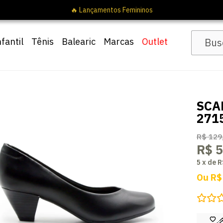
nfantil
Tênis
Balearic
Marcas
Outlet
SCA
271
R$ 129
R$ 5
5
x
de
R
Ou
R$