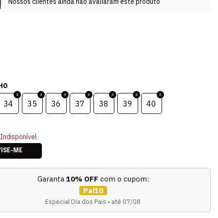
Nossos clientes ainda não avaliaram este produto
HO
34
35
36
37
38
39
40
Indisponível
VISE-ME
Garanta
10% OFF
com o cupom:
Pai10
Especial Dia dos Pais • até 07/08