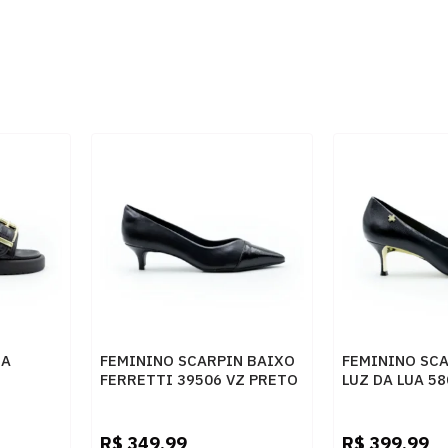
RA
FEMININO SCARPIN BAIXO
FEMININO SC
FERRETTI 39506 VZ PRETO
LUZ DA LUA 58
O PRETO
SAARA PRETO
R$
349,99
R$
399,99