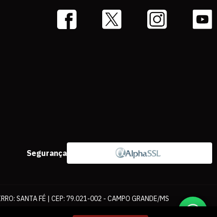
Segurança
IRRO: SANTA FÉ | CEP: 79.021-002 - CAMPO GRANDE/MS
ernet. As fotos, textos e layout aqui veiculados são de propriedade da