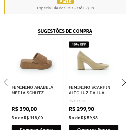
Pai10
Especial Dia dos Pais • até 07/08
SUGESTÕES DE COMPRA
40% OFF
FEMININO ANABELA
FEMININO SCARPIN
F
MEDIA SCHUTZ
ALTO LUZ DA LUA
M
S2249000010002
80860001 ATACAMA
8
R$
499,90
BROWNIE
BUTTER
C
R$
590,00
R$
299,90
R
5
x
de
R$ 118,00
5
x
de
R$ 59,98
5