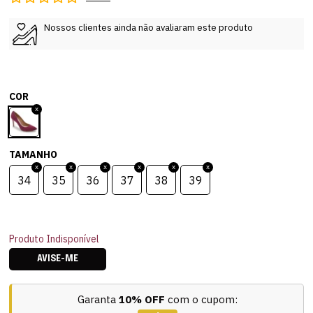
Nossos clientes ainda não avaliaram este produto
COR
TAMANHO
34
35
36
37
38
39
Produto Indisponível
AVISE-ME
Garanta
10% OFF
com o cupom: