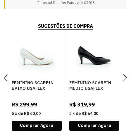
Especial Dia dos Pais • até 07/08
SUGESTÕES DE COMPRA
FEMININO SCARPIN
FEMININO SCARPIN
F
BAIXO USAFLEX
MEDIO USAFLEX
M
EP11001 BRANCO
EP11001001 PRETO
Z
R$
299,99
R$
319,99
R
5
x
de
R$ 60,00
5
x
de
R$ 64,00
5