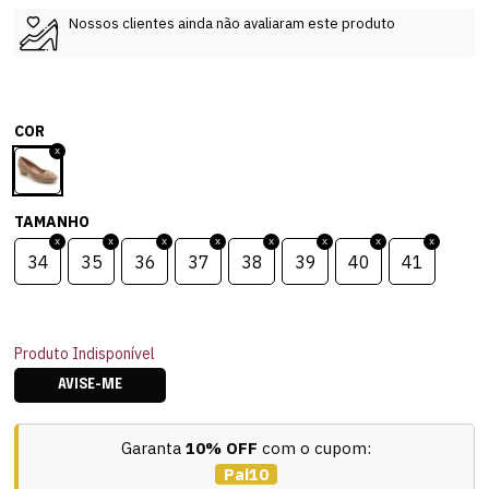
Nossos clientes ainda não avaliaram este produto
COR
TAMANHO
34
35
36
37
38
39
40
41
Produto Indisponível
AVISE-ME
Garanta
10% OFF
com o cupom:
Pai10