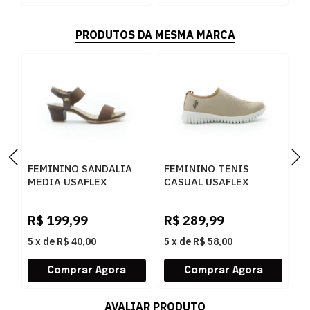
PRODUTOS DA MESMA MARCA
FEMININO SANDALIA
FEMININO TENIS
F
MEDIA USAFLEX
CASUAL USAFLEX
O
UD28005002 PINHAO
AE2208 CAMEL
U
R$
199,99
R$
289,99
R
5
x
de
R$ 40,00
5
x
de
R$ 58,00
5
AVALIAR PRODUTO