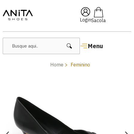
🔖 10% OFF com cupom
Pai10
Login
Menu
Home
Feminino