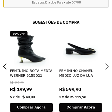
Especial Dia dos Pais • até 07/08
SUGESTÕES DE COMPRA
60% OFF
FEMININO BOTA MEDIA
FEMININO CHANEL
F
WERNER 6155021
MEDIO LUZ DA LUA
B
PRETO
81080002 SAARA
Z
R$
499,99
PRETO CERVO PRETO
P
R$
199,99
R$
599,90
R
5
x
de
R$ 40,00
5
x
de
R$ 119,98
5