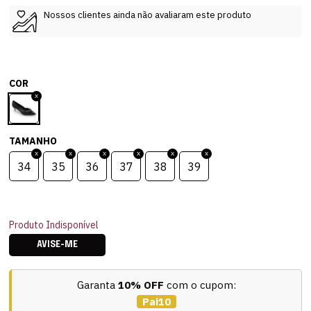
Nossos clientes ainda não avaliaram este produto
COR
TAMANHO
34
35
36
37
38
39
Produto Indisponível
AVISE-ME
Garanta
10% OFF
com o cupom:
Pai10