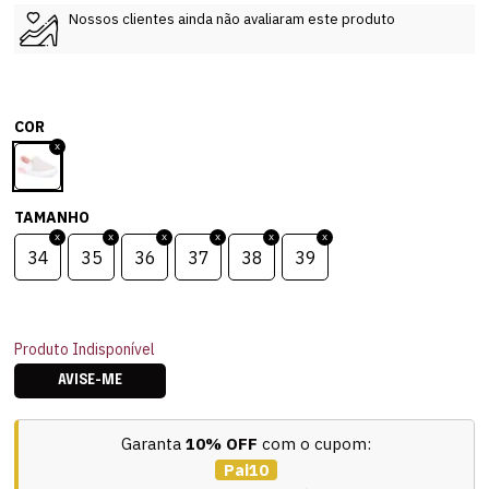
Nossos clientes ainda não avaliaram este produto
COR
TAMANHO
34
35
36
37
38
39
Produto Indisponível
AVISE-ME
Garanta
10% OFF
com o cupom:
Pai10