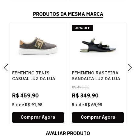
PRODUTOS DA MESMA MARCA
30% OFF
FEMININO TENIS
FEMININO RASTEIRA
S
CASUAL LUZ DA LUA
SANDALIA LUZ DA LUA
P
60230005 15
80270037 ATACAMA
R$
499,90
MONOGRAMA
PRETO
R$
459,90
R$
349,90
R
AMENDOA OURO
5
x
de
R$ 91,98
5
x
de
R$ 69,98
5
AVALIAR PRODUTO