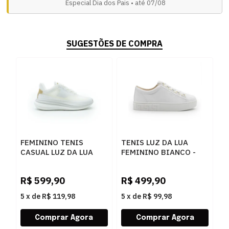
Especial Dia dos Pais • até 07/08
SUGESTÕES DE COMPRA
FEMININO TENIS
TENIS LUZ DA LUA
CASUAL LUZ DA LUA
FEMININO BIANCO -
80990001 1 BIANCO
267632
R$
599,90
R$
499,90
5
x
de
R$ 119,98
5
x
de
R$ 99,98