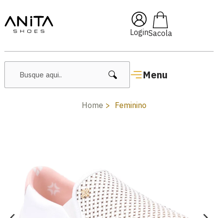
🔖 10% OFF com cupom
Pai10
Login
Menu
Home
Feminino