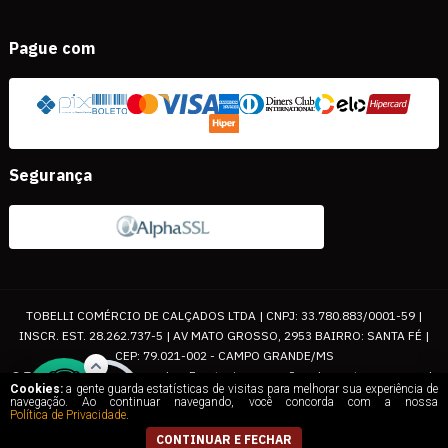
Pague com
Segurança
TOBELLI COMÉRCIO DE CALÇADOS LTDA | CNPJ: 33.780.883/0001-59 |
INSCR. EST. 28.262.737-5 | AV MATO GROSSO, 2953 BAIRRO: SANTA FÉ |
CEP: 79.021-002 - CAMPO GRANDE/MS
© Todos os direitos reservados. Eventuais promoções, descontos e prazos de
Cookies:
a gente guarda estatísticas de visitas para melhorar sua experiência de
pagamento expostos aqui são válidos apenas para compras via internet. As
navegação. Ao continuar navegando, você concorda com a nossa
Política de Privacidade
.
fotos, textos e layout aqui veiculados são de propriedade da Loja. É proibida a
utilização total ou parcial sem nossa autorização.
CONTINUAR E FECHAR