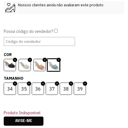
Nossos clientes ainda não avaliaram este produto
COR
TAMANHO
34
35
36
37
38
39
Produto Indisponível
AVISE-ME