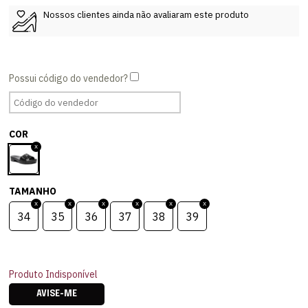
Nossos clientes ainda não avaliaram este produto
COR
TAMANHO
34
35
36
37
38
39
Produto Indisponível
AVISE-ME