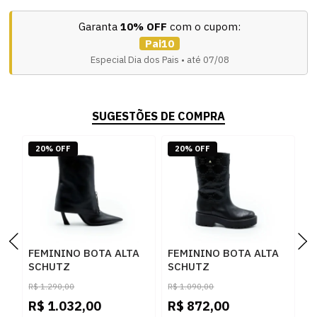
Garanta
10% OFF
com o cupom:
Pai10
Especial Dia dos Pais • até 07/08
SUGESTÕES DE COMPRA
20% OFF
20% OFF
FEMININO BOTA ALTA
FEMININO BOTA ALTA
F
SCHUTZ
SCHUTZ
S
S2211900290001
S2233100390001
S
R$
1.290,00
R$
1.090,00
R
BLACK
BLACK
B
R$
1.032,00
R$
872,00
R