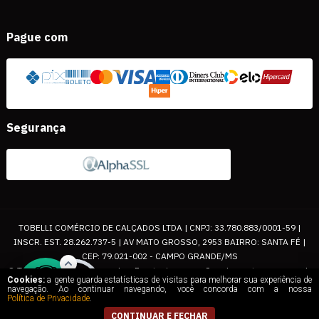
Pague com
Segurança
TOBELLI COMÉRCIO DE CALÇADOS LTDA | CNPJ: 33.780.883/0001-59 |
INSCR. EST. 28.262.737-5 | AV MATO GROSSO, 2953 BAIRRO: SANTA FÉ |
CEP: 79.021-002 - CAMPO GRANDE/MS
© Todos os direitos reservados. Eventuais promoções, descontos e prazos de
Cookies:
a gente guarda estatísticas de visitas para melhorar sua experiência de
pagamento expostos aqui são válidos apenas para compras via internet. As
navegação. Ao continuar navegando, você concorda com a nossa
Política de Privacidade
.
fotos, textos e layout aqui veiculados são de propriedade da Loja. É proibida a
utilização total ou parcial sem nossa autorização.
CONTINUAR E FECHAR