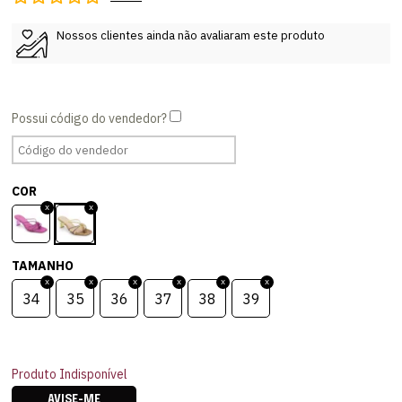
Nossos clientes ainda não avaliaram este produto
COR
TAMANHO
34
35
36
37
38
39
Produto Indisponível
AVISE-ME