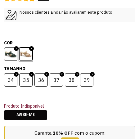
Nossos clientes ainda não avaliaram este produto
COR
TAMANHO
34
35
36
37
38
39
Produto Indisponível
AVISE-ME
Garanta
10% OFF
com o cupom: