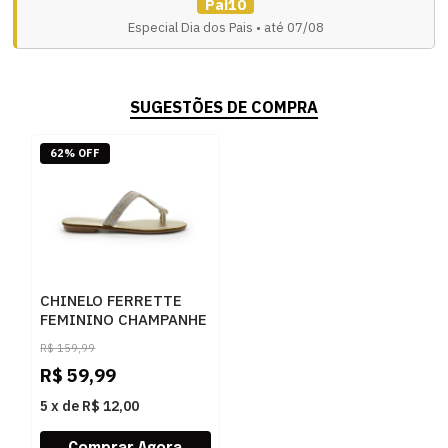
Pai10
Especial Dia dos Pais • até 07/08
SUGESTÕES DE COMPRA
62% OFF
CHINELO FERRETTE
FEMININO CHAMPANHE
- 283725
R$
159,99
R$
59,99
5
x
de
R$ 12,00