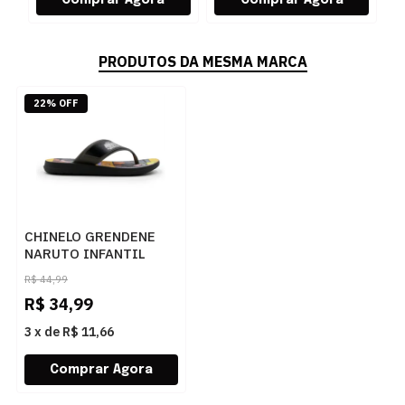
PRODUTOS DA MESMA MARCA
22% OFF
CHINELO GRENDENE
NARUTO INFANTIL
20566 - 245883
R$
44,99
R$
34,99
3
x
de
R$ 11,66