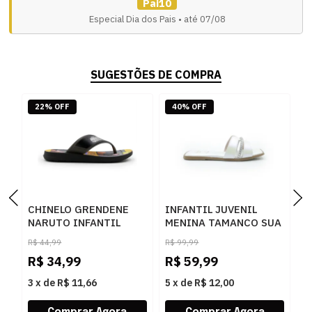
Pai10
Especial Dia dos Pais • até 07/08
SUGESTÕES DE COMPRA
22% OFF
40% OFF
CHINELO GRENDENE
INFANTIL JUVENIL
F
NARUTO INFANTIL
MENINA TAMANCO SUA
T
20566 - 245883
CIA 9185 52129 9185
C
R$
44,99
R$
99,99
52129
P
R$
34,99
R$
59,99
R
NPPEROLISADABRANCO
3
x
de
R$ 11,66
5
x
de
R$ 12,00
5