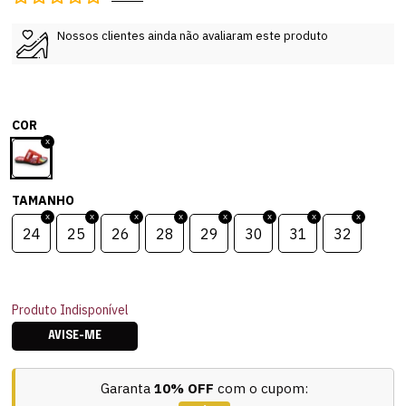
Nossos clientes ainda não avaliaram este produto
COR
TAMANHO
24
25
26
28
29
30
31
32
Produto Indisponível
AVISE-ME
Garanta
10% OFF
com o cupom: