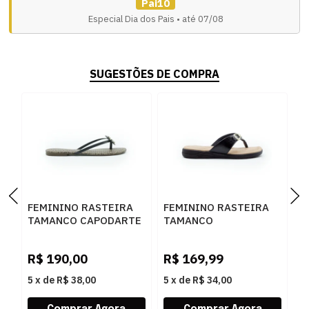
Pai10
Especial Dia dos Pais • até 07/08
SUGESTÕES DE COMPRA
FEMININO RASTEIRA
FEMININO RASTEIRA
F
TAMANCO CAPODARTE
TAMANCO
T
4010630 PRETO BEGE
COMFORTFLEX 80402 1
C
PRETO
C
R$
190,00
R$
169,99
R
5
x
de
R$ 38,00
5
x
de
R$ 34,00
5