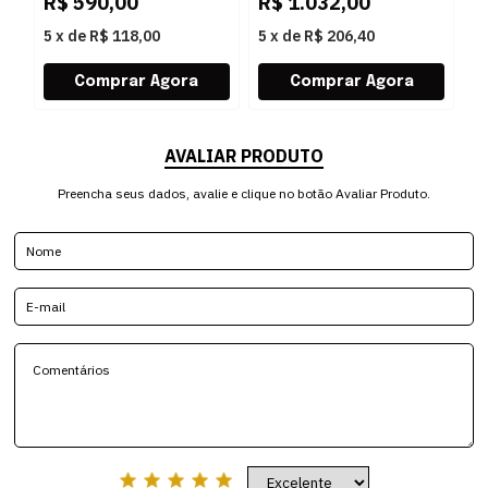
R$
590,00
R$
1.032,00
R
5
x
de
R$ 118,00
5
x
de
R$ 206,40
5
AVALIAR PRODUTO
Preencha seus dados, avalie e clique no botão Avaliar Produto.