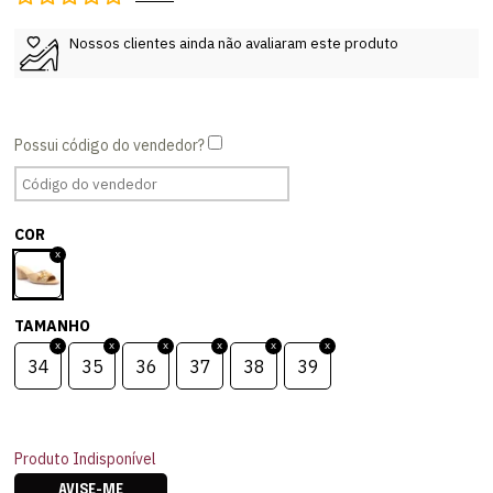
Nossos clientes ainda não avaliaram este produto
COR
TAMANHO
34
35
36
37
38
39
Produto Indisponível
AVISE-ME