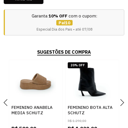
Garanta
10% OFF
com o cupom:
Pai10
Especial Dia dos Pais • até 07/08
SUGESTÕES DE COMPRA
20% OFF
FEMININO ANABELA
FEMININO BOTA ALTA
F
MEDIA SCHUTZ
SCHUTZ
S
S2249000010002
S2211900290001
S
R$
1.290,00
R
BROWNIE
BLACK
B