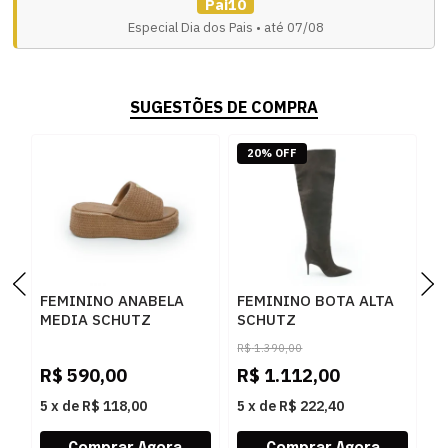
Pai10
Especial Dia dos Pais • até 07/08
SUGESTÕES DE COMPRA
20% OFF
FEMININO ANABELA
FEMININO BOTA ALTA
F
MEDIA SCHUTZ
SCHUTZ
S
S2249000010002
S2205900630003 DARK
S
R$
1.390,00
R
BROWNIE
BROWN
B
R$
590,00
R$
1.112,00
R
5
x
de
R$ 118,00
5
x
de
R$ 222,40
5