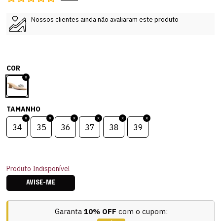
Nossos clientes ainda não avaliaram este produto
COR
TAMANHO
34
35
36
37
38
39
Produto Indisponível
AVISE-ME
Garanta
10% OFF
com o cupom: