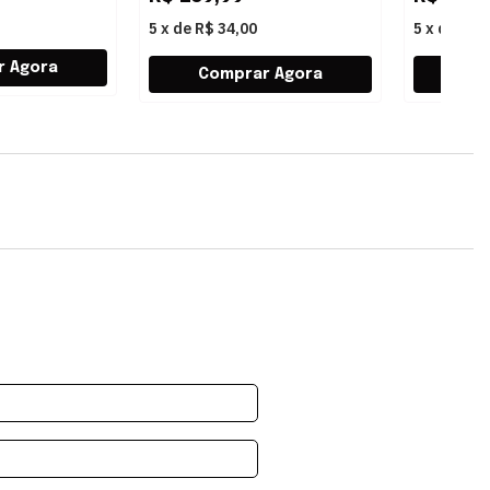
5
x
de
R$ 34,00
5
x
de
R$ 