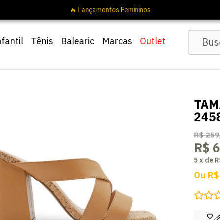
🔥 Lançamentos Femininos
nfantil
Tênis
Balearic
Marcas
Outlet
TAM
245
R$ 259
R$ 6
5
x
de
R
Ou
R$