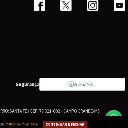
Segurança
IRRO: SANTA FÉ | CEP: 79.021-002 - CAMPO GRANDE/MS
ernet. As fotos, textos e layout aqui veiculados são de propriedade da
ssa
Política de Privacidade
.
CONTINUAR E FECHAR