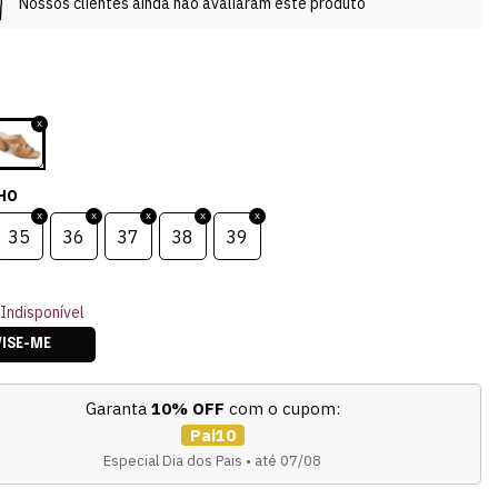
Nossos clientes ainda não avaliaram este produto
HO
35
36
37
38
39
Indisponível
VISE-ME
Garanta
10% OFF
com o cupom:
Pai10
Especial Dia dos Pais • até 07/08