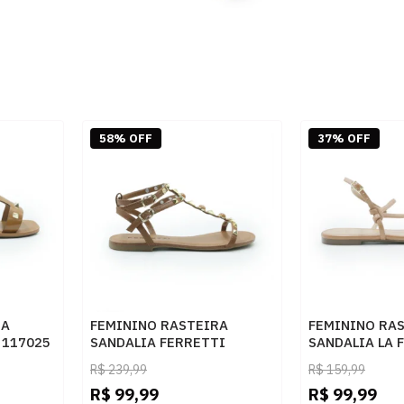
58% OFF
37% OFF
RA
FEMININO RASTEIRA
FEMININO RA
 117025
SANDALIA FERRETTI
SANDALIA LA 
ADO
1937685 NAPA CARAMELO
463656678 C
R$
239,99
R$
159,99
CAMEL
R$
99,99
R$
99,99