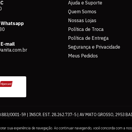
AC
Ajuda e Suporte
0
Quem Somos
Nossas Lojas
 Whatsapp
80
Política de Troca
Política de Entrega
E-mail
Segurança e Privacidade
anita.com.br
Meus Pedidos
883/0001-59 | INSCR. EST. 28.262.737-5 | AV MATO GROSSO, 2953 BA
os de pagamento expostos aqui são válidos apenas para compras via int
lhorar sua experiência de navegação. Ao continuar navegando, você concorda com a no
Loja. É proibida a utilização total ou parcial sem nossa autorização.