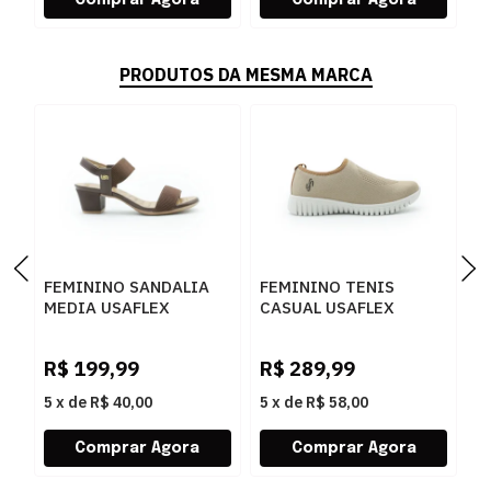
PRODUTOS DA MESMA MARCA
FEMININO SANDALIA
FEMININO TENIS
F
MEDIA USAFLEX
CASUAL USAFLEX
O
UD28005002 PINHAO
AE2208 CAMEL
U
R$
199,99
R$
289,99
R
5
x
de
R$ 40,00
5
x
de
R$ 58,00
5