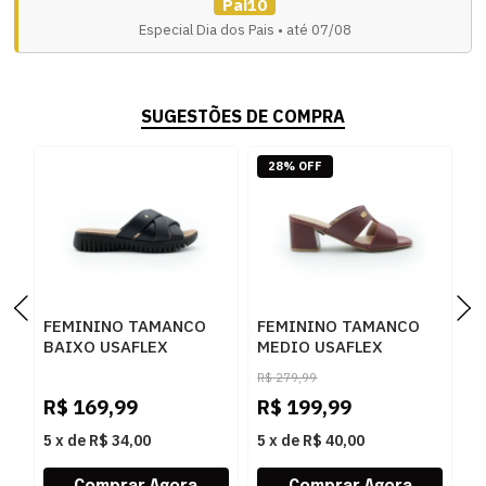
Pai10
Especial Dia dos Pais • até 07/08
SUGESTÕES DE COMPRA
28% OFF
FEMININO TAMANCO
FEMININO TAMANCO
F
BAIXO USAFLEX
MEDIO USAFLEX
B
UC21002005 PRETO
UD09009003 REBU
U
R$
279,99
R$
169,99
R$
199,99
R
5
x
de
R$ 34,00
5
x
de
R$ 40,00
5