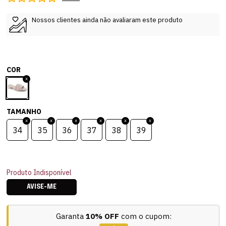
Nossos clientes ainda não avaliaram este produto
COR
TAMANHO
34
35
36
37
38
39
Produto Indisponível
AVISE-ME
Garanta
10% OFF
com o cupom: