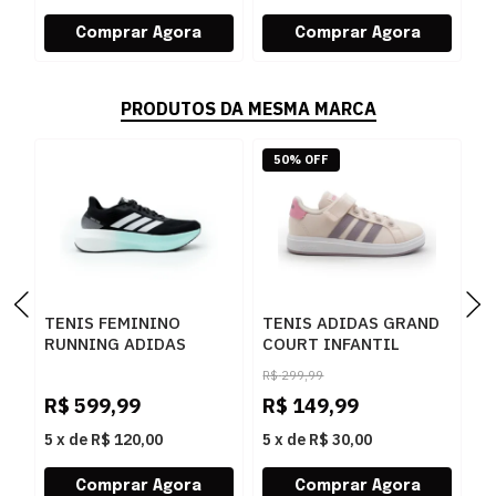
PRODUTOS DA MESMA MARCA
50% OFF
TENIS FEMININO
TENIS ADIDAS GRAND
I
RUNNING ADIDAS
COURT INFANTIL
T
BOOST RUN KJ0963
ROSA/CLARO - 282939
O
R$
299,99
PRETO
F
R$
599,99
R$
149,99
R
5
x
de
R$ 120,00
5
x
de
R$ 30,00
5