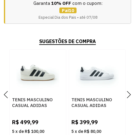
Garanta
10% OFF
com o cupom:
Pai10
Especial Dia dos Pais • até 07/08
SUGESTÕES DE COMPRA
TENIS MASCULINO
TENIS MASCULINO
T
CASUAL ADIDAS
CASUAL ADIDAS
C
COURT ALPH IH1351
GRAND COUR KJ7814
H
BRANCO
FTWWHTCBLACKFTWWHT
P
R$
499,99
R$
399,99
R
5
x
de
R$ 100,00
5
x
de
R$ 80,00
5